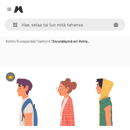
Magnific
Close menu
Hae ku
Kotiin
/
Kuvapankki
/
Vektorit
/
Sivunäkymä eri ihmis…
Premium