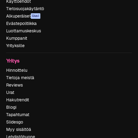
Käyttöehdot
Tietosuojakäytäntö
Alkuperäiset
Uusi
Evästepolitiikka
Luottamuskeskus
Kumppanit
Yrityksille
Yritys
Hinnoittelu
Tietoja meistä
Reviews
Urat
Hakutrendit
Blogi
Tapahtumat
Slidesgo
Myy sisältöä
Lehdistöhuone