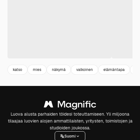
katso
mies
näkymä
valkoinen
elämäntapa
ny
Luova alusta parhaiden töidesi toteuttamiseen. Yli miljoona
tilaajaa luovien alojen ammattilaisten, yritysten, toimistojen ja
studioiden joukossa.
Suomi