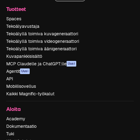
Tuotteet
Spaces
Tekoälyavustaja
Tekoälyllä toimiva kuvageneraattori
Tekoälyllä toimiva videogeneraattori
Tekoälyllä toimiva äänigeneraattori
Kuvapankkisisältö
MCP Claudelle ja ChatGPT:lle
Uusi
Agentit
Uusi
API
Mobiilisovellus
Kaikki Magnific-työkalut
Aloita
Academy
Dokumentaatio
Tuki