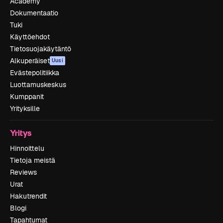
Academy
Dokumentaatio
Tuki
Käyttöehdot
Tietosuojakäytäntö
Alkuperäiset
Uusi
Evästepolitiikka
Luottamuskeskus
Kumppanit
Yrityksille
Yritys
Hinnoittelu
Tietoja meistä
Reviews
Urat
Hakutrendit
Blogi
Tapahtumat