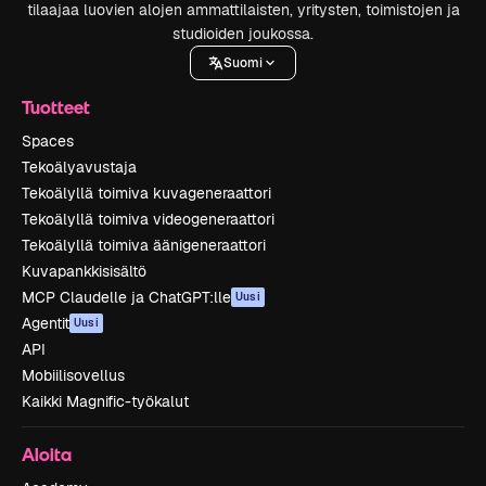
tilaajaa luovien alojen ammattilaisten, yritysten, toimistojen ja
studioiden joukossa.
Suomi
Tuotteet
Spaces
Tekoälyavustaja
Tekoälyllä toimiva kuvageneraattori
Tekoälyllä toimiva videogeneraattori
Tekoälyllä toimiva äänigeneraattori
Kuvapankkisisältö
MCP Claudelle ja ChatGPT:lle
Uusi
Agentit
Uusi
API
Mobiilisovellus
Kaikki Magnific-työkalut
Aloita