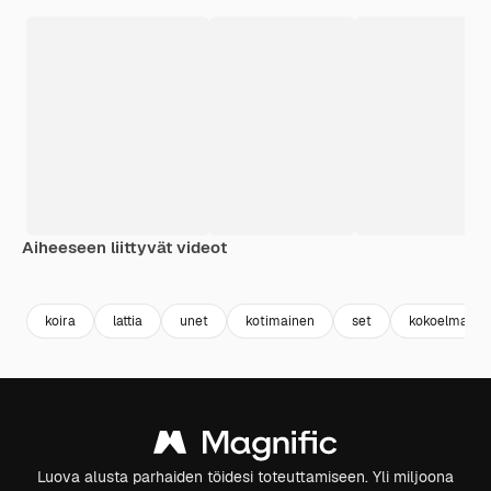
Aiheeseen liittyvät videot
Premium
Premium
Premium
Premium
koira
lattia
unet
kotimainen
set
kokoelma
Luova alusta parhaiden töidesi toteuttamiseen. Yli miljoona