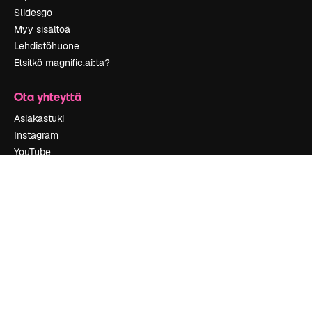
Slidesgo
Myy sisältöä
Lehdistöhuone
Etsitkö magnific.ai:ta?
Ota yhteyttä
Asiakastuki
Instagram
YouTube
LinkedIn
TikTok
Discord
X
Reddit
Copyright © 2010-
2026
Freepik Company S.L.U.
Kaikki oikeudet
pidätetään
.