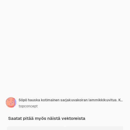
Söpö hauska kotimainen sarjakuvakoiran lemmikkikuvitus. Koiranpentu lemmikkieläinhahmoja. Karvaisia ihmisystäviä kotona onnellisia eläimiä.
topconcept
Saatat pitää myös näistä vektoreista