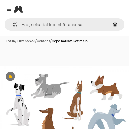
Magnific
Close menu
Hae ku
Kotiin
/
Kuvapankki
/
Vektorit
/
Söpö hauska kotimain…
Premium