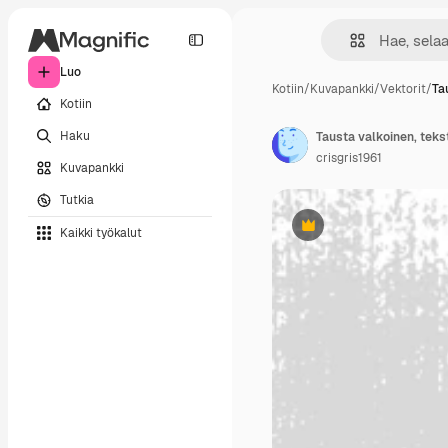
Luo
Kotiin
/
Kuvapankki
/
Vektorit
/
Ta
Kotiin
Haku
Tausta valkoinen, tekst
crisgris1961
Kuvapankki
Tutkia
Kaikki työkalut
Premium