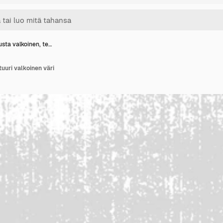
usta valkoinen, te…
uuri valkoinen väri