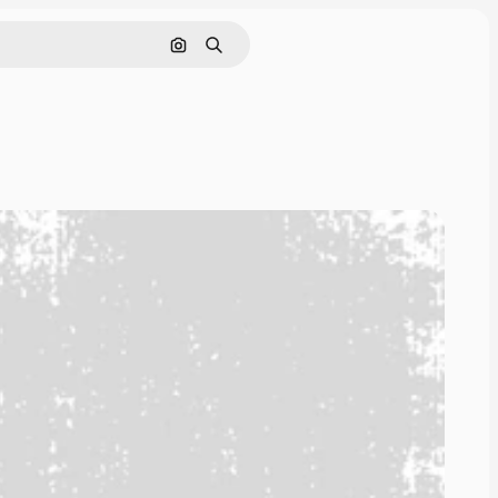
Hae kuvan perusteella
Haku