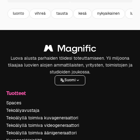
luonto
vihreä
tausta
kesä
nykyaikainen
luonn
Luova alusta parhaiden töidesi toteuttamiseen. Yli miljoona
tilaajaa luovien alojen ammattilaisten, yritysten, toimistojen ja
studioiden joukossa.
Suomi
Tuotteet
Spaces
Tekoälyavustaja
Tekoälyllä toimiva kuvageneraattori
Tekoälyllä toimiva videogeneraattori
Tekoälyllä toimiva äänigeneraattori