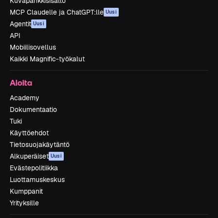
Kuvapankkisisältö
MCP Claudelle ja ChatGPT:lle
Uusi
Agentit
Uusi
API
Mobiilisovellus
Kaikki Magnific-työkalut
Aloita
Academy
Dokumentaatio
Tuki
Käyttöehdot
Tietosuojakäytäntö
Alkuperäiset
Uusi
Evästepolitiikka
Luottamuskeskus
Kumppanit
Yrityksille