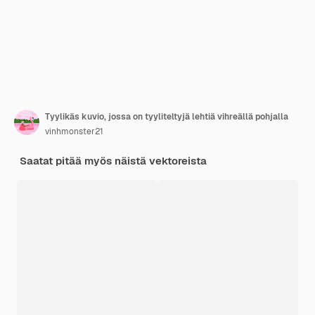
Tyylikäs kuvio, jossa on tyyliteltyjä lehtiä vihreällä pohjalla
vinhmonster21
Saatat pitää myös näistä vektoreista