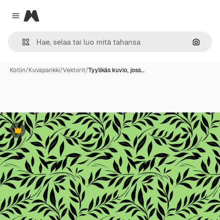
Magnific
Close menu
Hae ku
Kotiin
/
Kuvapankki
/
Vektorit
/
Tyylikäs kuvio, joss…
Premium