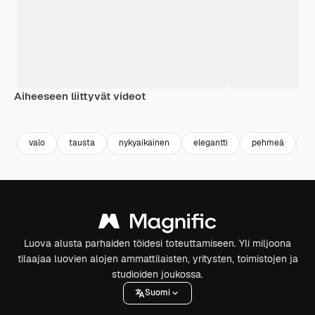
Aiheeseen liittyvät videot
Premium
Premium
Premium
Premium
valo
tausta
nykyaikainen
elegantti
pehmeä
a
Luova alusta parhaiden töidesi toteuttamiseen. Yli miljoona
tilaajaa luovien alojen ammattilaisten, yritysten, toimistojen ja
studioiden joukossa.
Suomi