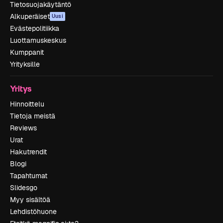
Tietosuojakäytäntö
Alkuperäiset
Uusi
Evästepolitiikka
Luottamuskeskus
Kumppanit
Yrityksille
Yritys
Hinnoittelu
Tietoja meistä
Reviews
Urat
Hakutrendit
Blogi
Tapahtumat
Slidesgo
Myy sisältöä
Lehdistöhuone