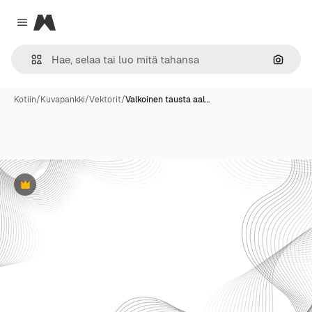
Magnific
Close menu
Hae ku
Kotiin
/
Kuvapankki
/
Vektorit
/
Valkoinen tausta aal…
Premium