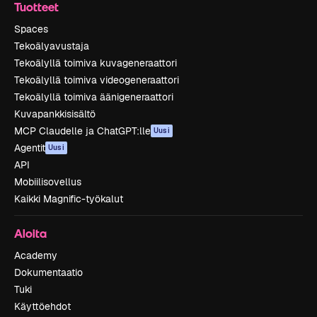
Tuotteet
Spaces
Tekoälyavustaja
Tekoälyllä toimiva kuvageneraattori
Tekoälyllä toimiva videogeneraattori
Tekoälyllä toimiva äänigeneraattori
Kuvapankkisisältö
MCP Claudelle ja ChatGPT:lle
Uusi
Agentit
Uusi
API
Mobiilisovellus
Kaikki Magnific-työkalut
Aloita
Academy
Dokumentaatio
Tuki
Käyttöehdot