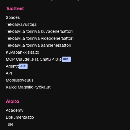
Tuotteet
Spaces
Tekoälyavustaja
Tekoälyllä toimiva kuvageneraattori
Tekoälyllä toimiva videogeneraattori
Tekoälyllä toimiva äänigeneraattori
Kuvapankkisisältö
MCP Claudelle ja ChatGPT:lle
Uusi
Agentit
Uusi
API
Mobiilisovellus
Kaikki Magnific-työkalut
Aloita
Academy
Dokumentaatio
Tuki