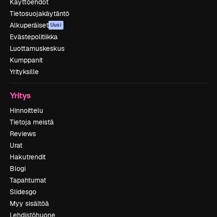
Käyttöehdot
Tietosuojakäytäntö
Alkuperäiset
Uusi
Evästepolitiikka
Luottamuskeskus
Kumppanit
Yrityksille
Yritys
Hinnoittelu
Tietoja meistä
Reviews
Urat
Hakutrendit
Blogi
Tapahtumat
Slidesgo
Myy sisältöä
Lehdistöhuone