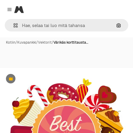
Magnific
Close menu
Hae ku
Kotiin
/
Kuvapankki
/
Vektorit
/
Värikäs korttitausta…
Premium