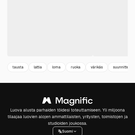
tausta
lattia
loma
ruoka
värikäs
suunnittelu
Luova alusta parhaiden töidesi toteuttamiseen. Yli miljoona
tilaajaa luovien alojen ammattilaisten, yritysten, toimistojen ja
studioiden joukossa.
Suomi