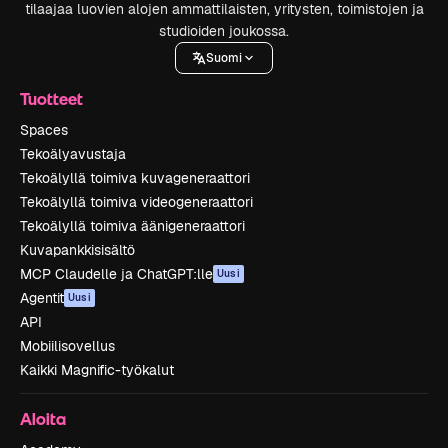
tilaajaa luovien alojen ammattilaisten, yritysten, toimistojen ja
studioiden joukossa.
Suomi
Tuotteet
Spaces
Tekoälyavustaja
Tekoälyllä toimiva kuvageneraattori
Tekoälyllä toimiva videogeneraattori
Tekoälyllä toimiva äänigeneraattori
Kuvapankkisisältö
MCP Claudelle ja ChatGPT:lle
Uusi
Agentit
Uusi
API
Mobiilisovellus
Kaikki Magnific-työkalut
Aloita