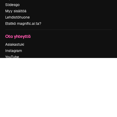
Slidesgo
Myy sisältöä
Lehdistöhuone
Etsitkö magnific.ai:ta?
Ota yhteyttä
Asiakastuki
Instagram
YouTube
LinkedIn
TikTok
Discord
X
Reddit
Copyright © 2010-
2026
Freepik Company S.L.U.
Kaikki oikeudet
pidätetään
.