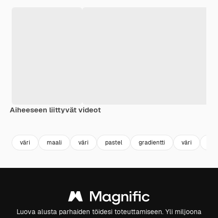
Aiheeseen liittyvät videot
Premium
Premium
Premium
Premium
väri
maali
väri
pastel
gradientti
väri
vär
Luova alusta parhaiden töidesi toteuttamiseen. Yli miljoona