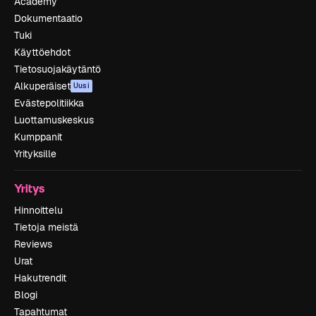
Academy
Dokumentaatio
Tuki
Käyttöehdot
Tietosuojakäytäntö
Alkuperäiset
Uusi
Evästepolitiikka
Luottamuskeskus
Kumppanit
Yrityksille
Yritys
Hinnoittelu
Tietoja meistä
Reviews
Urat
Hakutrendit
Blogi
Tapahtumat