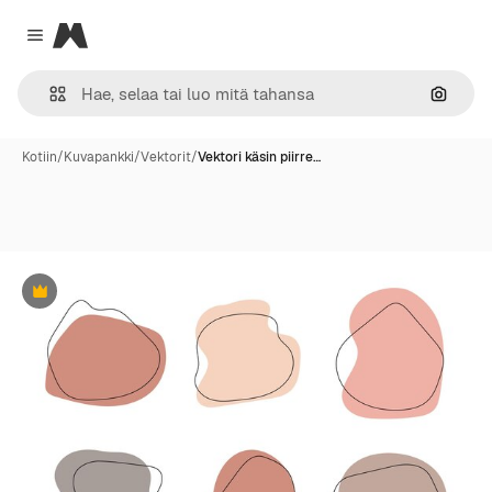
Magnific
Close menu
Hae ku
Kotiin
/
Kuvapankki
/
Vektorit
/
Vektori käsin piirre…
Premium