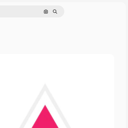
Hae kuvan perusteella
Haku