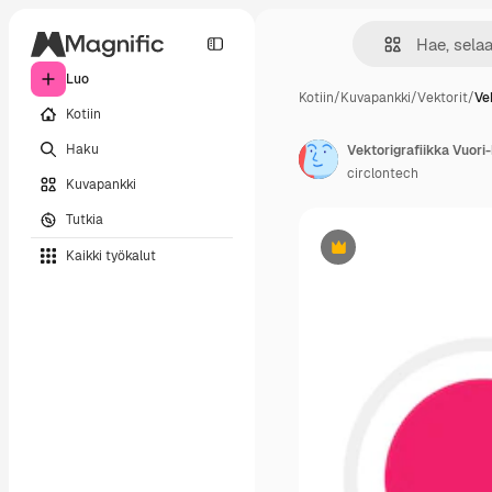
Luo
Kotiin
/
Kuvapankki
/
Vektorit
/
Ve
Kotiin
Haku
Vektorigrafiikka Vuori
circlontech
Kuvapankki
Tutkia
Kaikki työkalut
Premium