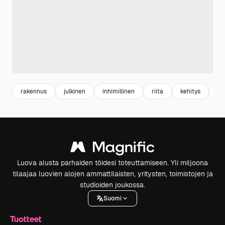
rakennus
julkinen
inhimillinen
riita
kehitys
su
Luova alusta parhaiden töidesi toteuttamiseen. Yli miljoona
tilaajaa luovien alojen ammattilaisten, yritysten, toimistojen ja
studioiden joukossa.
Suomi
Tuotteet