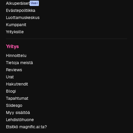
Alkuperäiset
Uusi
Evästepolitiikka
Luottamuskeskus
Kumppanit
Yrityksille
Yritys
Hinnoittelu
Tietoja meistä
Reviews
Urat
Hakutrendit
Blogi
Tapahtumat
Slidesgo
Myy sisältöä
Lehdistöhuone
Etsitkö magnific.ai:ta?