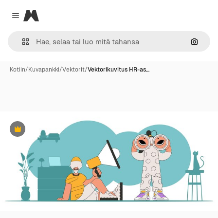
Magnific
Close menu
Hae ku
Kotiin
/
Kuvapankki
/
Vektorit
/
Vektorikuvitus HR-as…
Premium