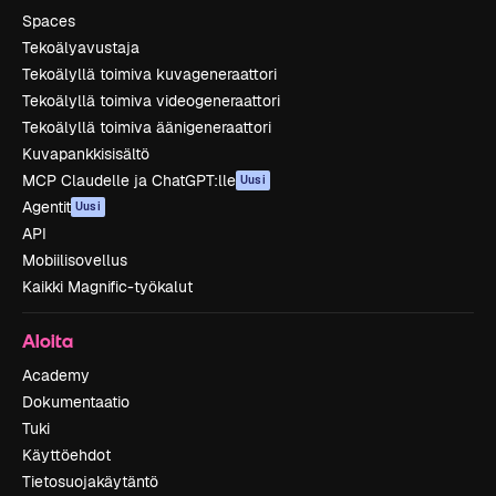
Spaces
Tekoälyavustaja
Tekoälyllä toimiva kuvageneraattori
Tekoälyllä toimiva videogeneraattori
Tekoälyllä toimiva äänigeneraattori
Kuvapankkisisältö
MCP Claudelle ja ChatGPT:lle
Uusi
Agentit
Uusi
API
Mobiilisovellus
Kaikki Magnific-työkalut
Aloita
Academy
Dokumentaatio
Tuki
Käyttöehdot
Tietosuojakäytäntö