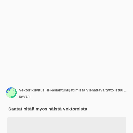
Vektorikuvitus HR-asiantuntijatiimistä Viehättävä tyttö istuu tuolissa ja pitelee megafonia kädessään
javvani
Saatat pitää myös näistä vektoreista