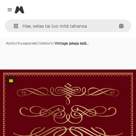
Magnific
Close menu
Hae ku
Kotiin
/
Kuvapankki
/
Vektorit
/
Vintage jakaja kalli…
Premium