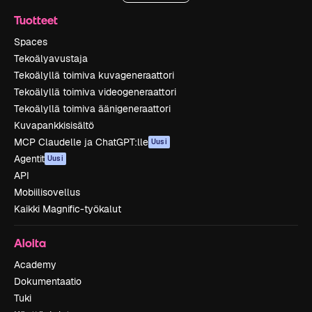
Tuotteet
Spaces
Tekoälyavustaja
Tekoälyllä toimiva kuvageneraattori
Tekoälyllä toimiva videogeneraattori
Tekoälyllä toimiva äänigeneraattori
Kuvapankkisisältö
MCP Claudelle ja ChatGPT:lle
Uusi
Agentit
Uusi
API
Mobiilisovellus
Kaikki Magnific-työkalut
Aloita
Academy
Dokumentaatio
Tuki