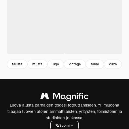
tausta
musta
linja
vintage
taide
kulta
e
Luova alusta parhaiden töidesi toteuttamiseen. Yli miljoona
tilaajaa luovien alojen ammattilaisten, yritysten, toimistojen ja
studioiden joukossa.
Suomi