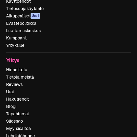
Käyttöehdot
Tietosuojakäytäntö
Alkuperäiset
Uusi
Evästepolitiikka
Luottamuskeskus
Kumppanit
Yrityksille
Yritys
Hinnoittelu
Tietoja meistä
Reviews
Urat
Hakutrendit
Blogi
Tapahtumat
Slidesgo
Myy sisältöä
Lehdistöhuone