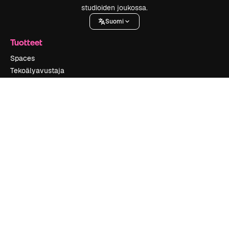
studioiden joukossa.
Suomi
Tuotteet
Spaces
Tekoälyavustaja
Tekoälyllä toimiva kuvageneraattori
Tekoälyllä toimiva videogeneraattori
Tekoälyllä toimiva äänigeneraattori
Kuvapankkisisältö
MCP Claudelle ja ChatGPT:lle
Uusi
Agentit
Uusi
API
Mobiilisovellus
Kaikki Magnific-työkalut
Aloita
Academy