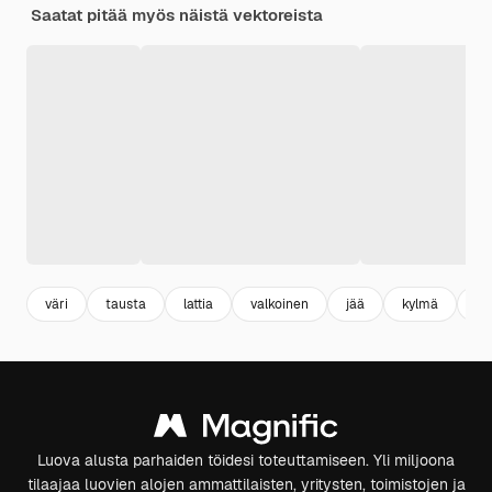
Saatat pitää myös näistä vektoreista
väri
tausta
lattia
valkoinen
jää
kylmä
ke
Luova alusta parhaiden töidesi toteuttamiseen. Yli miljoona
tilaajaa luovien alojen ammattilaisten, yritysten, toimistojen ja