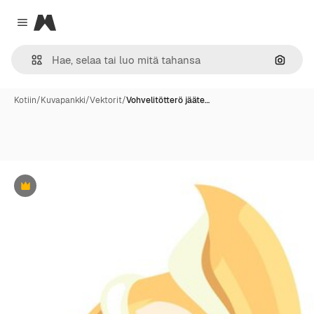
Magnific
Close menu
Hae ku
Kotiin
/
Kuvapankki
/
Vektorit
/
Vohvelitötterö jääte…
Premium