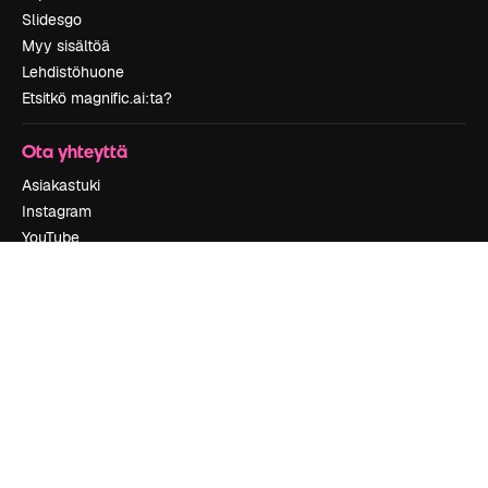
Slidesgo
Myy sisältöä
Lehdistöhuone
Etsitkö magnific.ai:ta?
Ota yhteyttä
Asiakastuki
Instagram
YouTube
LinkedIn
TikTok
Discord
X
Reddit
Copyright © 2010-
2026
Freepik Company S.L.U.
Kaikki oikeudet
pidätetään
.