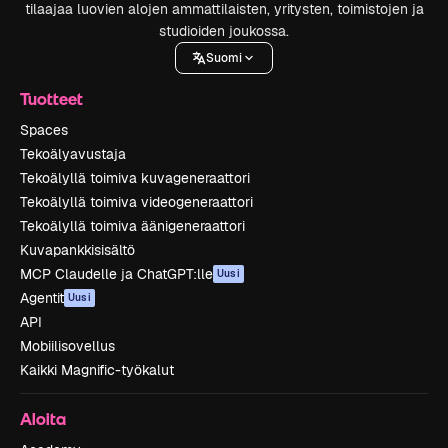
tilaajaa luovien alojen ammattilaisten, yritysten, toimistojen ja
studioiden joukossa.
Suomi
Tuotteet
Spaces
Tekoälyavustaja
Tekoälyllä toimiva kuvageneraattori
Tekoälyllä toimiva videogeneraattori
Tekoälyllä toimiva äänigeneraattori
Kuvapankkisisältö
MCP Claudelle ja ChatGPT:lle
Uusi
Agentit
Uusi
API
Mobiilisovellus
Kaikki Magnific-työkalut
Aloita