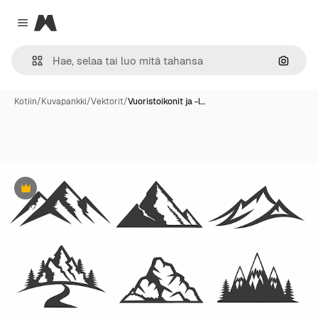
Magnific
Close menu
Hae ku
Kotiin
/
Kuvapankki
/
Vektorit
/
Vuoristoikonit ja -l…
Premium