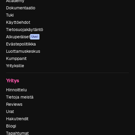
Academy
Dokumentaatio
Tuki
Käyttöehdot
Tietosuojakäytäntö
Alkuperäiset
Uusi
Evästepolitiikka
Luottamuskeskus
Kumppanit
Yrityksille
Yritys
Hinnoittelu
Tietoja meistä
Reviews
Urat
Hakutrendit
Blogi
Tapahtumat