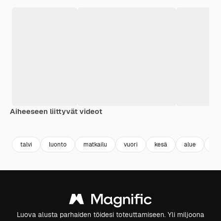
Aiheeseen liittyvät videot
Premium
Premium
Premium
Premium
talvi
luonto
matkailu
vuori
kesä
alue
vu
Luova alusta parhaiden töidesi toteuttamiseen. Yli miljoona