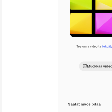
Tee omia videoita
tekoäly
Muokkaa video
Saatat myös pitää
Premium
Premium