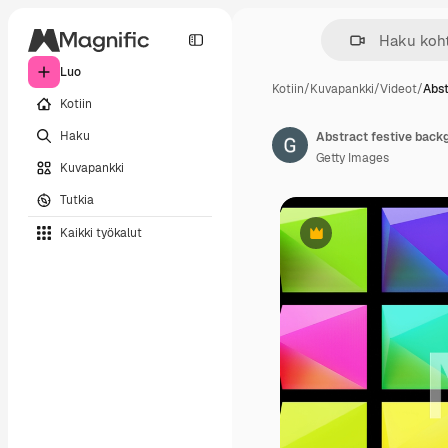
Luo
Kotiin
/
Kuvapankki
/
Videot
/
Abst
Kotiin
Haku
Getty Images
Kuvapankki
Tutkia
Kaikki työkalut
Premium