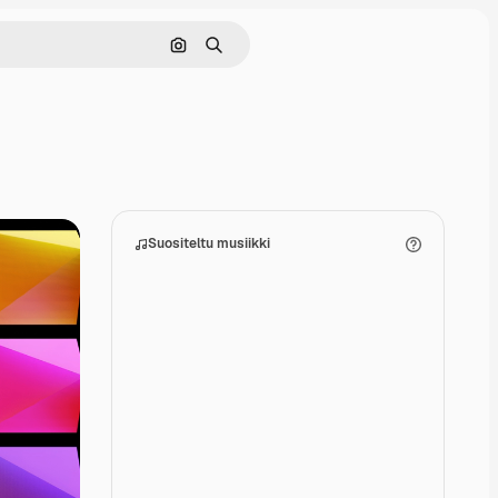
Hae kuvan perusteella
Haku
Suositeltu musiikki