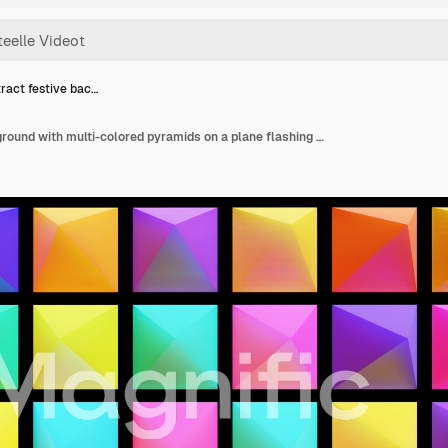
ract festive bac…
Abstract festive background with multi-colored pyramids on a plane flashing neon light randomly. Loop beautiful bg in 4k. Smooth animation 3d rendering.