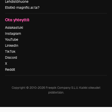
Lehdistöhuone
Etsitkö magnific.ai:ta?
Ota yhteyttä
Asiakastuki
Instagram
YouTube
LinkedIn
TikTok
Discord
X
Reddit
Copyright © 2010-
2026
Freepik Company S.L.U.
Kaikki oikeudet
pidätetään
.