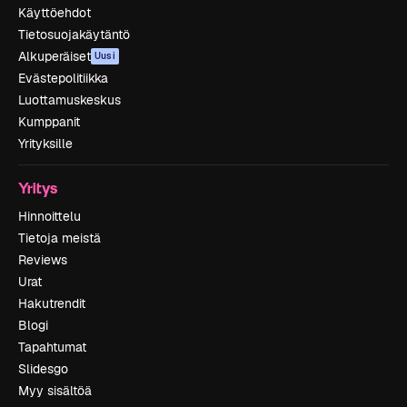
Käyttöehdot
Tietosuojakäytäntö
Alkuperäiset
Uusi
Evästepolitiikka
Luottamuskeskus
Kumppanit
Yrityksille
Yritys
Hinnoittelu
Tietoja meistä
Reviews
Urat
Hakutrendit
Blogi
Tapahtumat
Slidesgo
Myy sisältöä