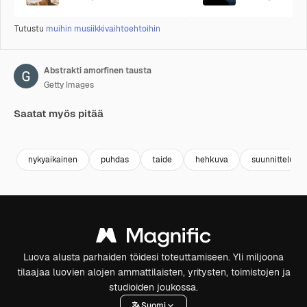
Tutustu
muihin musiikkivaihtoehtoihin
Abstrakti amorfinen tausta
Getty Images
Saatat myös pitää
Premium
Premium
Premium
Premium
Tekoälyn l
nykyaikainen
puhdas
taide
hehkuva
suunnittelu
Luova alusta parhaiden töidesi toteuttamiseen. Yli miljoona
tilaajaa luovien alojen ammattilaisten, yritysten, toimistojen ja
studioiden joukossa.
Suomi