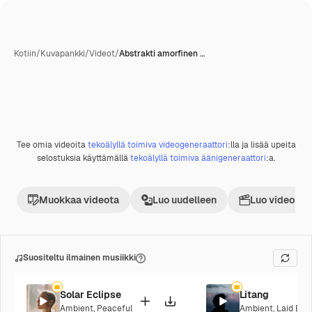
Kotiin
/
Kuvapankki
/
Videot
/
Abstrakti amorfinen …
Tee omia videoita
tekoälyllä toimiva videogeneraattori
:lla ja lisää upeita
Premium
selostuksia käyttämällä
tekoälyllä toimiva äänigeneraattori
:a.
Muokkaa videota
Luo uudelleen
Luo videoproj
Suositeltu ilmainen musiikki
Solar Eclipse
Litang
Ambient
,
Peaceful
Ambient
,
Laid Bac