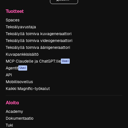
Tuotteet
Spaces
Tekoälyavustaja
Tekoälyllä toimiva kuvageneraattori
Tekoälyllä toimiva videogeneraattori
Tekoälyllä toimiva äänigeneraattori
Kuvapankkisisältö
MCP Claudelle ja ChatGPT:lle
Uusi
Agentit
Uusi
API
Mobiilisovellus
Kaikki Magnific-työkalut
Aloita
Academy
Dokumentaatio
Tuki