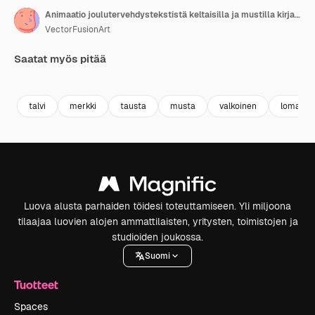
Animaatio joulutervehdystekstistä keltaisilla ja mustilla kirjaimilla valkoisella taustalla.
VectorFusionArt
Saatat myös pitää
Premium
Premium
Tekoälyn luoma
Premium
Premium
Tekoälyn l
talvi
merkki
tausta
musta
valkoinen
loma
Luova alusta parhaiden töidesi toteuttamiseen. Yli miljoona
tilaajaa luovien alojen ammattilaisten, yritysten, toimistojen ja
studioiden joukossa.
Suomi
Tuotteet
Spaces