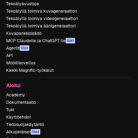
Tekoälyavustaja
Tekoälyllä toimiva kuvageneraattori
Tekoälyllä toimiva videogeneraattori
Tekoälyllä toimiva äänigeneraattori
Kuvapankkisisältö
MCP Claudelle ja ChatGPT:lle
Uusi
Agentit
Uusi
API
Mobiilisovellus
Kaikki Magnific-työkalut
Aloita
Academy
Dokumentaatio
Tuki
Käyttöehdot
Tietosuojakäytäntö
Alkuperäiset
Uusi