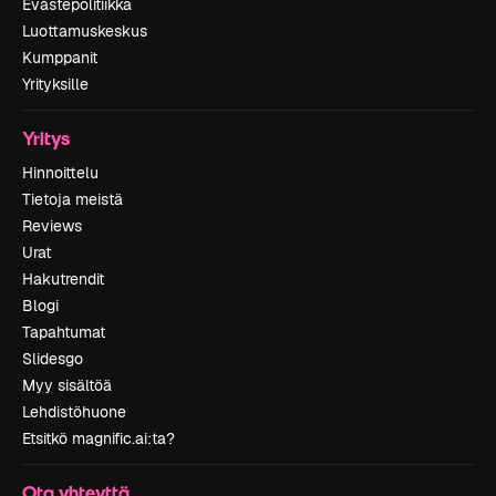
Evästepolitiikka
Luottamuskeskus
Kumppanit
Yrityksille
Yritys
Hinnoittelu
Tietoja meistä
Reviews
Urat
Hakutrendit
Blogi
Tapahtumat
Slidesgo
Myy sisältöä
Lehdistöhuone
Etsitkö magnific.ai:ta?
Ota yhteyttä