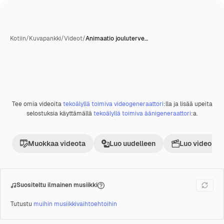
Kotiin
/
Kuvapankki
/
Videot
/
Animaatio jouluterve…
Tekoälyn luoma
Tee omia videoita
tekoälyllä toimiva videogeneraattori
:lla ja lisää upeita
Premium
selostuksia käyttämällä
tekoälyllä toimiva äänigeneraattori
:a.
Muokkaa videota
Luo uudelleen
Luo videoproj
Suositeltu ilmainen musiikki
Tutustu
muihin musiikkivaihtoehtoihin