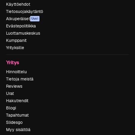
Käyttöehdot
Tietosuojakäytäntö
Alkuperäiset
Uusi
Evästepolitiikka
Luottamuskeskus
Kumppanit
Yrityksille
Yritys
Hinnoittelu
Tietoja meistä
Reviews
Urat
Hakutrendit
Blogi
Tapahtumat
Slidesgo
Myy sisältöä