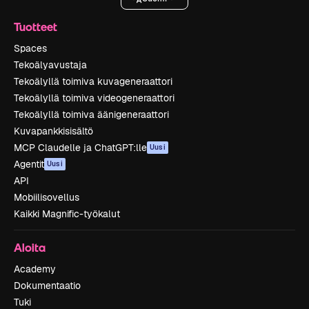
Tuotteet
Spaces
Tekoälyavustaja
Tekoälyllä toimiva kuvageneraattori
Tekoälyllä toimiva videogeneraattori
Tekoälyllä toimiva äänigeneraattori
Kuvapankkisisältö
MCP Claudelle ja ChatGPT:lle
Uusi
Agentit
Uusi
API
Mobiilisovellus
Kaikki Magnific-työkalut
Aloita
Academy
Dokumentaatio
Tuki