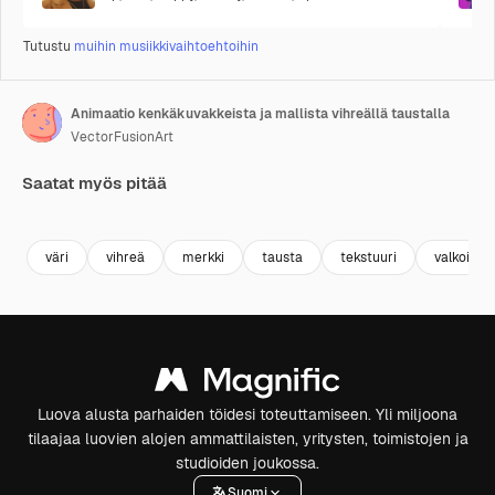
Tutustu
muihin musiikkivaihtoehtoihin
Animaatio kenkäkuvakkeista ja mallista vihreällä taustalla
VectorFusionArt
Saatat myös pitää
Premium
Premium
Tekoälyn luoma
Premium
Premium
Tekoälyn l
väri
vihreä
merkki
tausta
tekstuuri
valkoinen
Luova alusta parhaiden töidesi toteuttamiseen. Yli miljoona
tilaajaa luovien alojen ammattilaisten, yritysten, toimistojen ja
studioiden joukossa.
Suomi