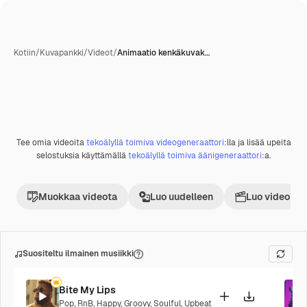
Kotiin
/
Kuvapankki
/
Videot
/
Animaatio kenkäkuvak…
Tekoälyn luoma
Tee omia videoita
tekoälyllä toimiva videogeneraattori
:lla ja lisää upeita
Premium
selostuksia käyttämällä
tekoälyllä toimiva äänigeneraattori
:a.
Muokkaa videota
Luo uudelleen
Luo videoproj
Suositeltu ilmainen musiikki
Bite My Lips
Pop
,
RnB
,
Happy
,
Groovy
,
Soulful
,
Upbeat