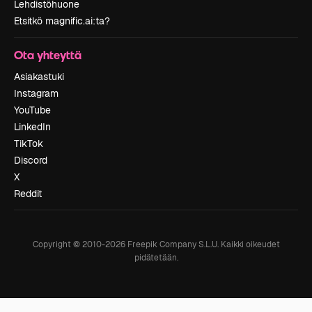
Lehdistöhuone
Etsitkö magnific.ai:ta?
Ota yhteyttä
Asiakastuki
Instagram
YouTube
LinkedIn
TikTok
Discord
X
Reddit
Copyright © 2010-
2026
Freepik Company S.L.U.
Kaikki oikeudet
pidätetään
.