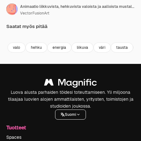
Animaatio liikkuvista, hehkuvista valoista ja aalloista mustalla taustalla.
VectorFusionArt
Saatat myös pitää
Premium
Premium
Tekoälyn luoma
Premium
Premium
valo
hehku
energia
liikuva
väri
tausta
t
Luova alusta parhaiden töidesi toteuttamiseen. Yli miljoona
tilaajaa luovien alojen ammattilaisten, yritysten, toimistojen ja
studioiden joukossa.
Suomi
Tuotteet
Spaces