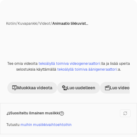
Kotiin
/
Kuvapankki
/
Videot
/
Animaatio liikkuvist…
Tekoälyn luoma
Tee omia videoita
tekoälyllä toimiva videogeneraattori
:lla ja lisää upeita
Premium
selostuksia käyttämällä
tekoälyllä toimiva äänigeneraattori
:a.
Muokkaa videota
Luo uudelleen
Luo videoproj
Suositeltu ilmainen musiikki
Tutustu
muihin musiikkivaihtoehtoihin