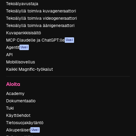
Tekoälyavustaja
Tekoälyllä toimiva kuvageneraattori
Tekoälyllä toimiva videogeneraattori
Tekoälyllä toimiva äänigeneraattori
Kuvapankkisisältö
MCP Claudelle ja ChatGPT:lle
Uusi
Agentit
Uusi
API
Mobiilisovellus
Kaikki Magnific-työkalut
Aloita
Academy
Dokumentaatio
Tuki
Käyttöehdot
Tietosuojakäytäntö
Alkuperäiset
Uusi