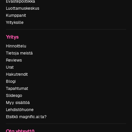
Evästepolitiikka
Luottamuskeskus
Kumppanit
Yrityksille
Yritys
Hinnoittelu
Tietoja meistä
Reviews
Urat
Hakutrendit
Blogi
Tapahtumat
Slidesgo
Myy sisältöä
Lehdistöhuone
Etsitkö magnific.ai:ta?
Ota yhteyttä