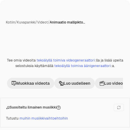
Kotiin
/
Kuvapankki
/
Videot
/
Animaatio mallipikto…
Tekoälyn luoma
Tee omia videoita
tekoälyllä toimiva videogeneraattori
:lla ja lisää upeita
Premium
selostuksia käyttämällä
tekoälyllä toimiva äänigeneraattori
:a.
Muokkaa videota
Luo uudelleen
Luo videoproj
Suositeltu ilmainen musiikki
Tutustu
muihin musiikkivaihtoehtoihin