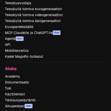
Tekoälyavustaja
Tekoälyllä toimiva kuvageneraattori
Tekoälyllä toimiva videogeneraattori
Tekoälyllä toimiva äänigeneraattori
Kuvapankkisisältö
MCP Claudelle ja ChatGPT:lle
Uusi
Agentit
Uusi
API
Mobiilisovellus
Kaikki Magnific-työkalut
Aloita
Academy
Dokumentaatio
Tuki
Käyttöehdot
Tietosuojakäytäntö
Alkuperäiset
Uusi