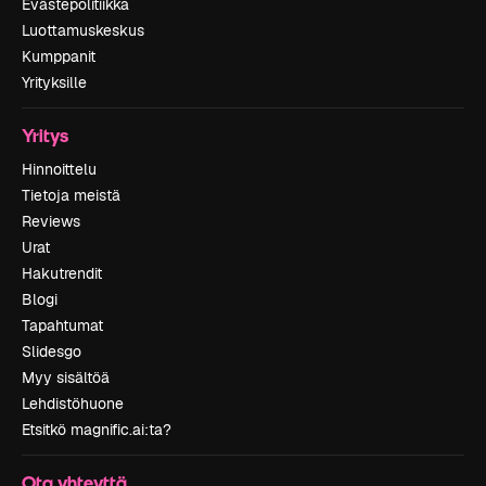
Evästepolitiikka
Luottamuskeskus
Kumppanit
Yrityksille
Yritys
Hinnoittelu
Tietoja meistä
Reviews
Urat
Hakutrendit
Blogi
Tapahtumat
Slidesgo
Myy sisältöä
Lehdistöhuone
Etsitkö magnific.ai:ta?
Ota yhteyttä