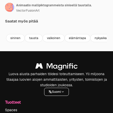
Animaatio mallipiktogrammeista sinisellä taustalla.
VectorFusionArt
Saatat myös pitää
Premium
Premium
Tekoälyn luoma
Premium
Premium
Tekoälyn l
sininen
tausta
valkoinen
elämäntapa
nykyaikainen
Luova alusta parhaiden töidesi toteuttamiseen. Yli miljoona
tilaajaa luovien alojen ammattilaisten, yritysten, toimistojen ja
studioiden joukossa.
Suomi
Tuotteet
Spaces