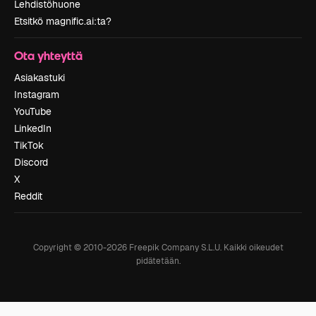
Lehdistöhuone
Etsitkö magnific.ai:ta?
Ota yhteyttä
Asiakastuki
Instagram
YouTube
LinkedIn
TikTok
Discord
X
Reddit
Copyright © 2010-
2026
Freepik Company S.L.U.
Kaikki oikeudet
pidätetään
.