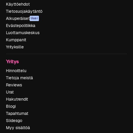
Käyttöehdot
Tietosuojakäytäntö
Alkuperäiset
Uusi
Evästepolitiikka
Luottamuskeskus
Kumppanit
Yrityksille
Yritys
Hinnoittelu
Tietoja meistä
Reviews
Urat
Hakutrendit
Blogi
Tapahtumat
Slidesgo
Myy sisältöä