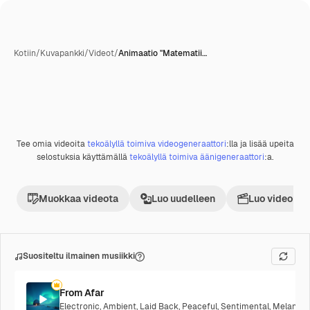
Kotiin
/
Kuvapankki
/
Videot
/
Animaatio "Matematii…
Tekoälyn luoma
Tee omia videoita
tekoälyllä toimiva videogeneraattori
:lla ja lisää upeita
Premium
selostuksia käyttämällä
tekoälyllä toimiva äänigeneraattori
:a.
Muokkaa videota
Luo uudelleen
Luo videoproj
Suositeltu ilmainen musiikki
From Afar
Electronic
,
Ambient
,
Laid Back
,
Peaceful
,
Sentimental
,
Melancho