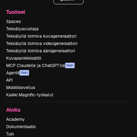
Tuotteet
Spaces
Tekoälyavustaja
Tekoälyllä toimiva kuvageneraattori
Tekoälyllä toimiva videogeneraattori
Tekoälyllä toimiva äänigeneraattori
Kuvapankkisisältö
MCP Claudelle ja ChatGPT:lle
Uusi
Agentit
Uusi
API
Mobiilisovellus
Kaikki Magnific-työkalut
Aloita
Academy
Dokumentaatio
Tuki