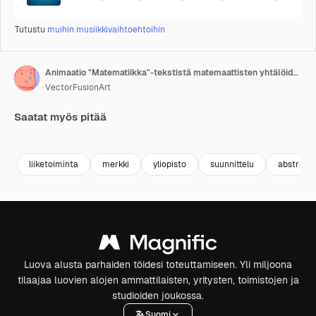
Tutustu
muihin musiikkivaihtoehtoihin
Animaatio "Matematiikka"-tekstistä matemaattisten yhtälöiden päällä.
VectorFusionArt
Saatat myös pitää
Premium
Premium
Premium
Premium
Tekoälyn l
liiketoiminta
merkki
yliopisto
suunnittelu
abstrakti
Luova alusta parhaiden töidesi toteuttamiseen. Yli miljoona
tilaajaa luovien alojen ammattilaisten, yritysten, toimistojen ja
studioiden joukossa.
Suomi