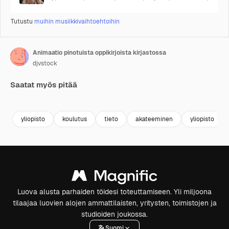
Tutustu
muihin musiikkivaihtoehtoihin
Animaatio pinotuista oppikirjoista kirjastossa
djvstock
Saatat myös pitää
Premium
Premium
Premium
Premium
yliopisto
koulutus
tieto
akateeminen
yliopisto
Luova alusta parhaiden töidesi toteuttamiseen. Yli miljoona
tilaajaa luovien alojen ammattilaisten, yritysten, toimistojen ja
studioiden joukossa.
Suomi