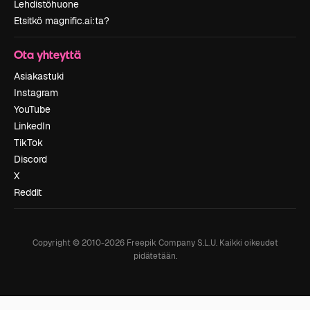
Lehdistöhuone
Etsitkö magnific.ai:ta?
Ota yhteyttä
Asiakastuki
Instagram
YouTube
LinkedIn
TikTok
Discord
X
Reddit
Copyright © 2010-
2026
Freepik Company S.L.U.
Kaikki oikeudet
pidätetään
.