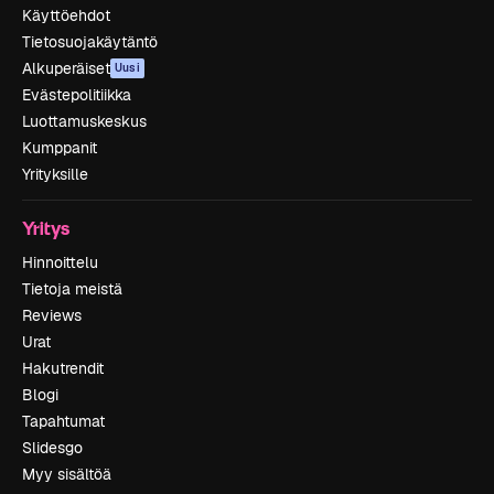
Käyttöehdot
Tietosuojakäytäntö
Alkuperäiset
Uusi
Evästepolitiikka
Luottamuskeskus
Kumppanit
Yrityksille
Yritys
Hinnoittelu
Tietoja meistä
Reviews
Urat
Hakutrendit
Blogi
Tapahtumat
Slidesgo
Myy sisältöä