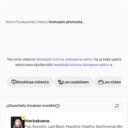
Kotiin
/
Kuvapankki
/
Videot
/
Animaatio pinotuista…
Tee omia videoita
tekoälyllä toimiva videogeneraattori
:lla ja lisää upeita
Premium
selostuksia käyttämällä
tekoälyllä toimiva äänigeneraattori
:a.
Muokkaa videota
Luo uudelleen
Luo videoproj
Suositeltu ilmainen musiikki
Hierbabuena
Pop
,
Acoustic
,
Laid Back
,
Peaceful
,
Hopeful
,
Sentimental
,
Melanc