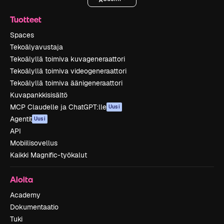
Tuotteet
Spaces
Tekoälyavustaja
Tekoälyllä toimiva kuvageneraattori
Tekoälyllä toimiva videogeneraattori
Tekoälyllä toimiva äänigeneraattori
Kuvapankkisisältö
MCP Claudelle ja ChatGPT:lle
Uusi
Agentit
Uusi
API
Mobiilisovellus
Kaikki Magnific-työkalut
Aloita
Academy
Dokumentaatio
Tuki