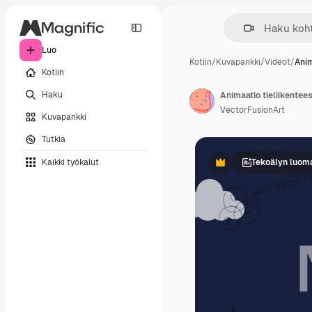
Luo
Kotiin
/
Kuvapankki
/
Videot
/
Anim
Kotiin
Haku
Animaatio tieliikentee
VectorFusionArt
Kuvapankki
Tutkia
Kaikki työkalut
Tekoälyn luom
Premium