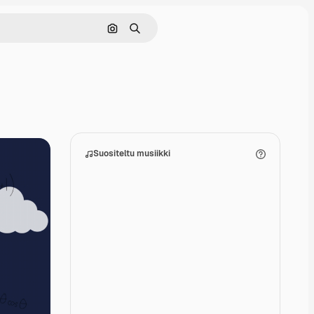
Hae kuvan perusteella
Haku
Suositeltu musiikki