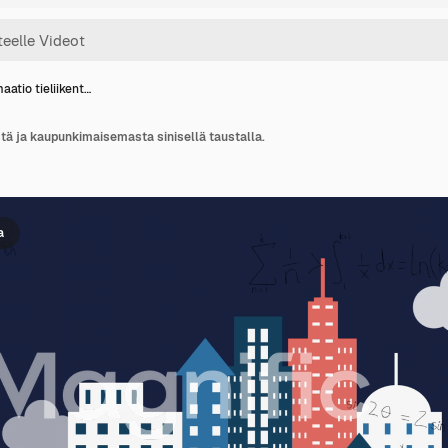
aatio tieliikent…
stä ja kaupunkimaisemasta sinisellä taustalla.
a