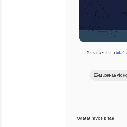
Tee omia videoita
tekoäly
Muokkaa video
Saatat myös pitää
Premium
Premium
Tekoälyn luoma