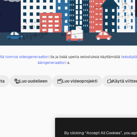
llä toimiva videogeneraattori
:lla ja lisää upeita selostuksia käyttämällä
tekoälyll
äänigeneraattori
:a.
ta
Luo uudelleen
Luo videoprojekti
Käytä viitte
Premium
Premium
Tekoälyn luoma
By clicking “Accept All Cookies”, you ag