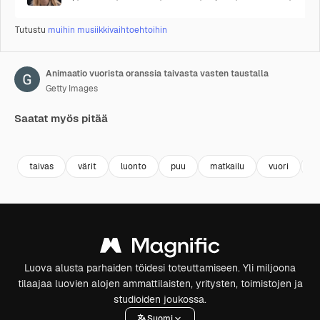
Tutustu
muihin musiikkivaihtoehtoihin
Animaatio vuorista oranssia taivasta vasten taustalla
Getty Images
Saatat myös pitää
Premium
Premium
Tekoälyn luoma
Premium
Premium
Tekoälyn l
taivas
värit
luonto
puu
matkailu
vuori
k
Luova alusta parhaiden töidesi toteuttamiseen. Yli miljoona
tilaajaa luovien alojen ammattilaisten, yritysten, toimistojen ja
studioiden joukossa.
Suomi