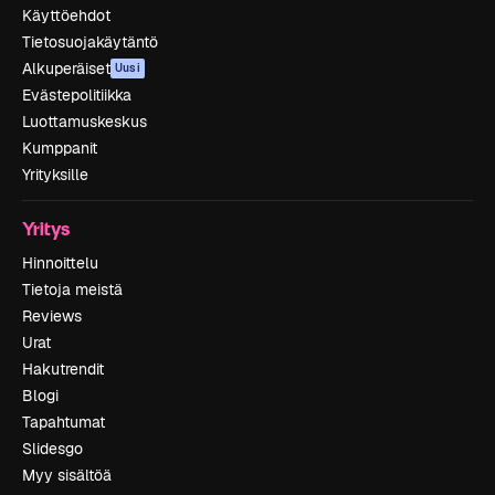
Käyttöehdot
Tietosuojakäytäntö
Alkuperäiset
Uusi
Evästepolitiikka
Luottamuskeskus
Kumppanit
Yrityksille
Yritys
Hinnoittelu
Tietoja meistä
Reviews
Urat
Hakutrendit
Blogi
Tapahtumat
Slidesgo
Myy sisältöä