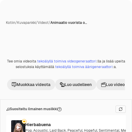
Kotiin
/
Kuvapankki
/
Videot
/
Animaatio vuorista o…
Tee omia videoita
tekoälyllä toimiva videogeneraattori
:lla ja lisää upeita
Premium
selostuksia käyttämällä
tekoälyllä toimiva äänigeneraattori
:a.
Muokkaa videota
Luo uudelleen
Luo videoproj
Suositeltu ilmainen musiikki
Hierbabuena
Pop
,
Acoustic
,
Laid Back
,
Peaceful
,
Hopeful
,
Sentimental
,
Melanc