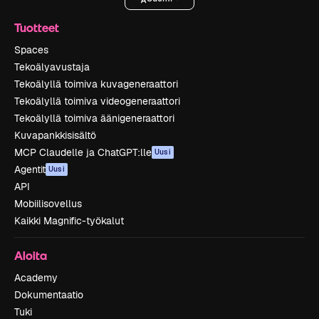
Tuotteet
Spaces
Tekoälyavustaja
Tekoälyllä toimiva kuvageneraattori
Tekoälyllä toimiva videogeneraattori
Tekoälyllä toimiva äänigeneraattori
Kuvapankkisisältö
MCP Claudelle ja ChatGPT:lle
Uusi
Agentit
Uusi
API
Mobiilisovellus
Kaikki Magnific-työkalut
Aloita
Academy
Dokumentaatio
Tuki