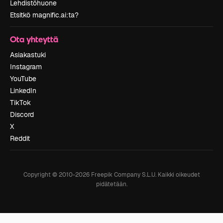
Lehdistöhuone
Etsitkö magnific.ai:ta?
Ota yhteyttä
Asiakastuki
Instagram
YouTube
LinkedIn
TikTok
Discord
X
Reddit
Copyright © 2010-
2026
Freepik Company S.L.U.
Kaikki oikeudet
pidätetään
.