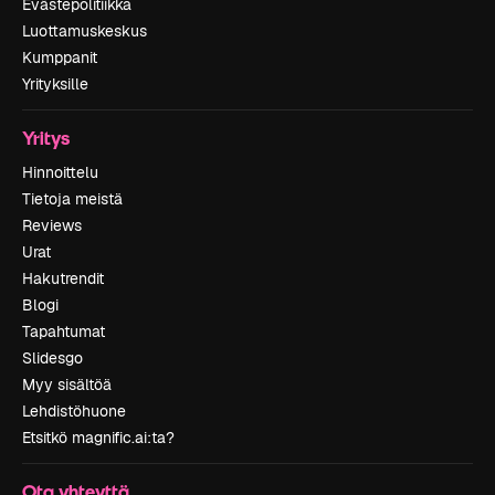
Evästepolitiikka
Luottamuskeskus
Kumppanit
Yrityksille
Yritys
Hinnoittelu
Tietoja meistä
Reviews
Urat
Hakutrendit
Blogi
Tapahtumat
Slidesgo
Myy sisältöä
Lehdistöhuone
Etsitkö magnific.ai:ta?
Ota yhteyttä