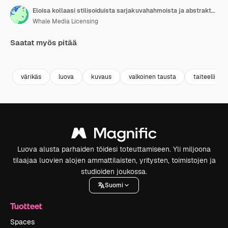
Eloisa kollaasi stilisoiduista sarjakuvahahmoista ja abstrakteista kasvoista
Whale Media Licensing
Saatat myös pitää
Premium
Premium
Tekoälyn luoma
Premium
Premium
Tekoälyn l
värikäs
luova
kuvaus
valkoinen tausta
taiteellinen
Luova alusta parhaiden töidesi toteuttamiseen. Yli miljoona
tilaajaa luovien alojen ammattilaisten, yritysten, toimistojen ja
studioiden joukossa.
Suomi
Tuotteet
Spaces