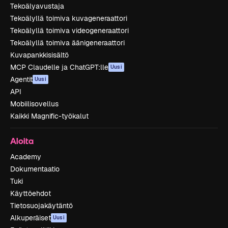
Tekoälyavustaja
Tekoälyllä toimiva kuvageneraattori
Tekoälyllä toimiva videogeneraattori
Tekoälyllä toimiva äänigeneraattori
Kuvapankkisisältö
MCP Claudelle ja ChatGPT:lle
Uusi
Agentit
Uusi
API
Mobiilisovellus
Kaikki Magnific-työkalut
Aloita
Academy
Dokumentaatio
Tuki
Käyttöehdot
Tietosuojakäytäntö
Alkuperäiset
Uusi