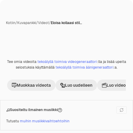
Kotiin
/
Kuvapankki
/
Videot
/
Eloisa kollaasi stil…
Tekoälyn luoma
Tee omia videoita
tekoälyllä toimiva videogeneraattori
:lla ja lisää upeita
Premium
selostuksia käyttämällä
tekoälyllä toimiva äänigeneraattori
:a.
Muokkaa videota
Luo uudelleen
Luo videoproj
Suositeltu ilmainen musiikki
Tutustu
muihin musiikkivaihtoehtoihin