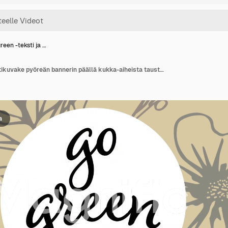
reen -teksti ja …
Go green -teksti ja lehtikuvake pyöreän bannerin päällä kukka-aiheista taustaa vasten
a