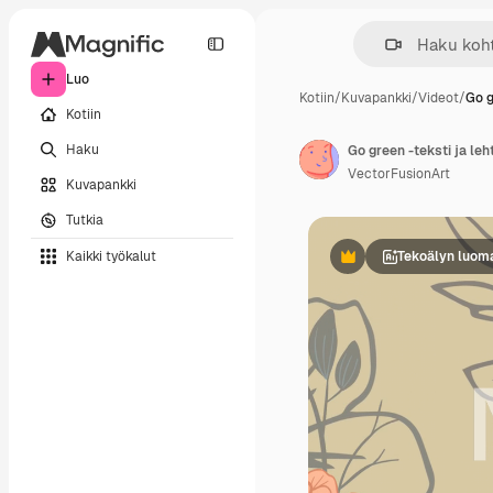
Luo
Kotiin
/
Kuvapankki
/
Videot
/
Go g
Kotiin
Haku
VectorFusionArt
Kuvapankki
Tutkia
Kaikki työkalut
Tekoälyn luom
Premium