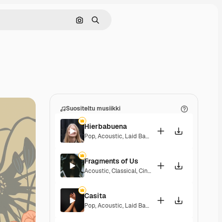
Hae kuvan perusteella
Haku
Suositeltu musiikki
Hierbabuena
Pop
,
Acoustic
,
Laid Back
,
Peaceful
,
Hopeful
,
Sent
Fragments of Us
Acoustic
,
Classical
,
Cinematic
,
Dramatic
,
Peacefu
Casita
Pop
,
Acoustic
,
Laid Back
,
Peaceful
,
Hopeful
,
Sent