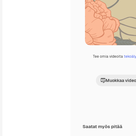
Tee omia videoita
tekoäly
Muokkaa video
Saatat myös pitää
Premium
Premium