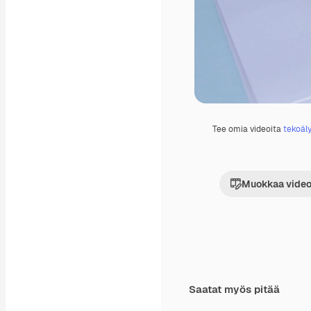
Tee omia videoita
tekoäly
Muokkaa video
Saatat myös pitää
Premium
Premium