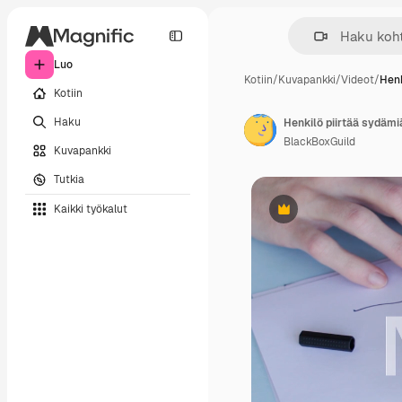
Luo
Kotiin
/
Kuvapankki
/
Videot
/
Henk
Kotiin
Haku
BlackBoxGuild
Kuvapankki
Tutkia
Kaikki työkalut
Premium