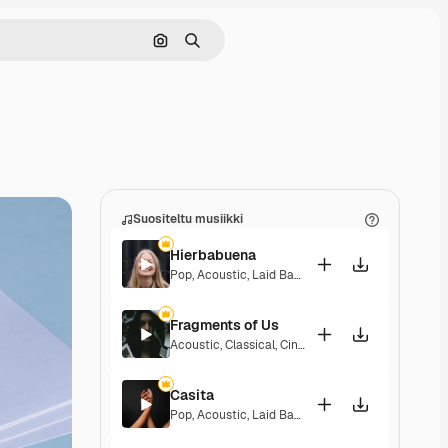
Hae kuvan perusteella
Haku
Suositeltu musiikki
Hierbabuena
Pop
,
Acoustic
,
Laid Back
,
Peaceful
,
Hopeful
,
Sent
Fragments of Us
Acoustic
,
Classical
,
Cinematic
,
Dramatic
,
Peacefu
Casita
Pop
,
Acoustic
,
Laid Back
,
Peaceful
,
Hopeful
,
Sent