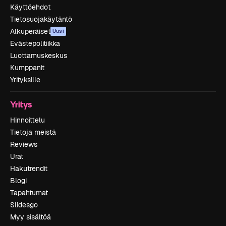
Käyttöehdot
Tietosuojakäytäntö
Alkuperäiset
Uusi
Evästepolitiikka
Luottamuskeskus
Kumppanit
Yrityksille
Yritys
Hinnoittelu
Tietoja meistä
Reviews
Urat
Hakutrendit
Blogi
Tapahtumat
Slidesgo
Myy sisältöä