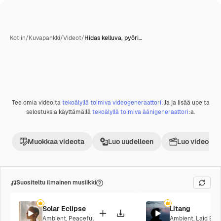
Kotiin
/
Kuvapankki
/
Videot
/
Hidas kelluva, pyöri…
Tee omia videoita
tekoälyllä toimiva videogeneraattori
:lla ja lisää upeita
Premium
selostuksia käyttämällä
tekoälyllä toimiva äänigeneraattori
:a.
Muokkaa videota
Luo uudelleen
Luo videoproj
Suositeltu ilmainen musiikki
Solar Eclipse
Litang
Ambient
,
Peaceful
Ambient
,
Laid Bac