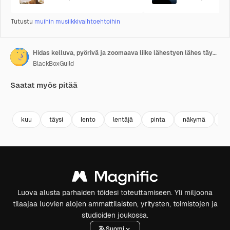
Tutustu
muihin musiikkivaihtoehtoihin
Hidas kelluva, pyörivä ja zoomaava liike lähestyen lähes täydenkuun pintaa avaruudessa.
BlackBoxGuild
Saatat myös pitää
Premium
Premium
Premium
Premium
kuu
täysi
lento
lentäjä
pinta
näkymä
av
Luova alusta parhaiden töidesi toteuttamiseen. Yli miljoona
tilaajaa luovien alojen ammattilaisten, yritysten, toimistojen ja
studioiden joukossa.
Suomi