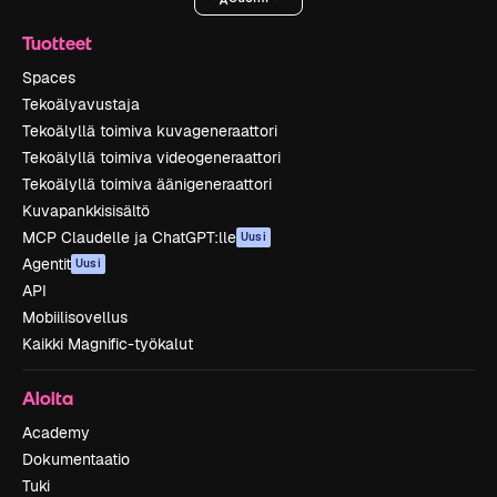
Tuotteet
Spaces
Tekoälyavustaja
Tekoälyllä toimiva kuvageneraattori
Tekoälyllä toimiva videogeneraattori
Tekoälyllä toimiva äänigeneraattori
Kuvapankkisisältö
MCP Claudelle ja ChatGPT:lle
Uusi
Agentit
Uusi
API
Mobiilisovellus
Kaikki Magnific-työkalut
Aloita
Academy
Dokumentaatio
Tuki