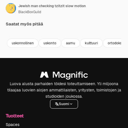
Jewish man checking tzitzit slow motion
BlackBoxGuild
Saatat myös pitää
Premium
Premium
Premium
Premium
uskonnollinen
uskonto
aamu
kulttuuri
ortodoksine
Luova alusta parhaiden töidesi toteuttamiseen. Yli miljoona
tilaajaa luovien alojen ammattilaisten, yritysten, toimistojen ja
studioiden joukossa.
Suomi
Tuotteet
Spaces