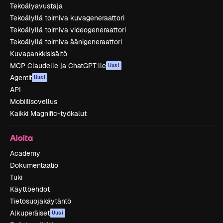
Tekoälyavustaja
Tekoälyllä toimiva kuvageneraattori
Tekoälyllä toimiva videogeneraattori
Tekoälyllä toimiva äänigeneraattori
Kuvapankkisisältö
MCP Claudelle ja ChatGPT:lle
Uusi
Agentit
Uusi
API
Mobiilisovellus
Kaikki Magnific-työkalut
Aloita
Academy
Dokumentaatio
Tuki
Käyttöehdot
Tietosuojakäytäntö
Alkuperäiset
Uusi