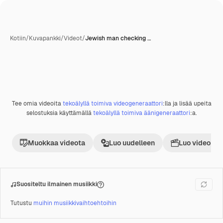
Kotiin
/
Kuvapankki
/
Videot
/
Jewish man checking …
Tee omia videoita
tekoälyllä toimiva videogeneraattori
:lla ja lisää upeita
Premium
selostuksia käyttämällä
tekoälyllä toimiva äänigeneraattori
:a.
Muokkaa videota
Luo uudelleen
Luo videoproj
Suositeltu ilmainen musiikki
Tutustu
muihin musiikkivaihtoehtoihin