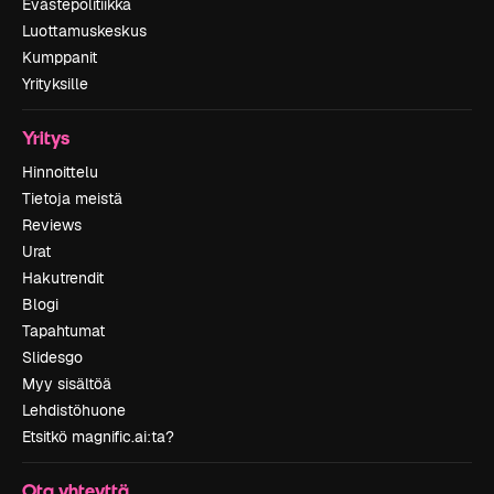
Evästepolitiikka
Luottamuskeskus
Kumppanit
Yrityksille
Yritys
Hinnoittelu
Tietoja meistä
Reviews
Urat
Hakutrendit
Blogi
Tapahtumat
Slidesgo
Myy sisältöä
Lehdistöhuone
Etsitkö magnific.ai:ta?
Ota yhteyttä