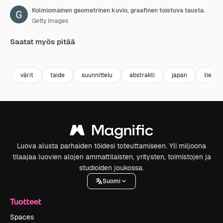
Kolmiomainen geometrinen kuvio, graafinen toistuva tausta.
Getty Images
Saatat myös pitää
Premium
Premium
Premium
Premium
värit
taide
suunnittelu
abstrakti
japan
tiede
Luova alusta parhaiden töidesi toteuttamiseen. Yli miljoona
tilaajaa luovien alojen ammattilaisten, yritysten, toimistojen ja
studioiden joukossa.
Suomi
Tuotteet
Spaces