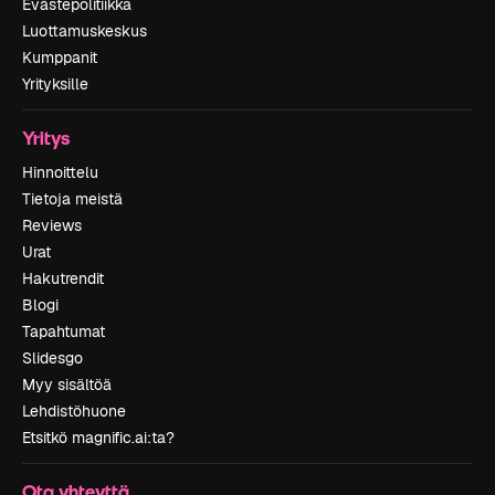
Evästepolitiikka
Luottamuskeskus
Kumppanit
Yrityksille
Yritys
Hinnoittelu
Tietoja meistä
Reviews
Urat
Hakutrendit
Blogi
Tapahtumat
Slidesgo
Myy sisältöä
Lehdistöhuone
Etsitkö magnific.ai:ta?
Ota yhteyttä