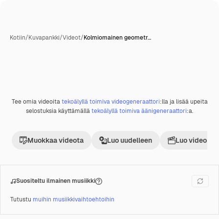
Kotiin
/
Kuvapankki
/
Videot
/
Kolmiomainen geometr…
Tee omia videoita
tekoälyllä toimiva videogeneraattori
:lla ja lisää upeita
Premium
selostuksia käyttämällä
tekoälyllä toimiva äänigeneraattori
:a.
Muokkaa videota
Luo uudelleen
Luo videoproj
Suositeltu ilmainen musiikki
Tutustu
muihin musiikkivaihtoehtoihin