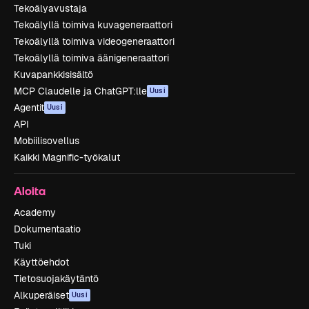
Tekoälyavustaja
Tekoälyllä toimiva kuvageneraattori
Tekoälyllä toimiva videogeneraattori
Tekoälyllä toimiva äänigeneraattori
Kuvapankkisisältö
MCP Claudelle ja ChatGPT:lle
Uusi
Agentit
Uusi
API
Mobiilisovellus
Kaikki Magnific-työkalut
Aloita
Academy
Dokumentaatio
Tuki
Käyttöehdot
Tietosuojakäytäntö
Alkuperäiset
Uusi