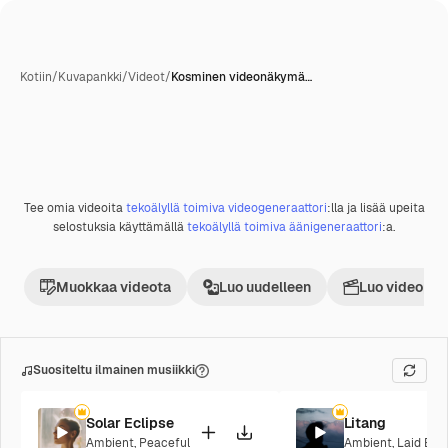
Kotiin
/
Kuvapankki
/
Videot
/
Kosminen videonäkymä…
Tekoälyn luoma
Tee omia videoita
tekoälyllä toimiva videogeneraattori
:lla ja lisää upeita
Premium
selostuksia käyttämällä
tekoälyllä toimiva äänigeneraattori
:a.
Muokkaa videota
Luo uudelleen
Luo videoproj
Suositeltu ilmainen musiikki
Solar Eclipse
Litang
Ambient
,
Peaceful
Ambient
,
Laid Bac