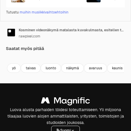
Tutustu
muihin musiikkivaihtoehtoihin
Kosminen videonäkymä matalasta kuvakulmasta, esitellen tähtitaivaan Maan horisontin yläpuolella.
rawpixel.com
Saatat myös pitää
Premium
Premium
Tekoälyn luoma
Premium
Premium
yö
taivas
luonto
näkymä
avaruus
kaunis
Luova alusta parhaiden töidesi toteuttamiseen. Yli miljoona
tilaajaa luovien alojen ammattilaisten, yritysten, toimistojen ja
studioiden joukossa.
Suomi