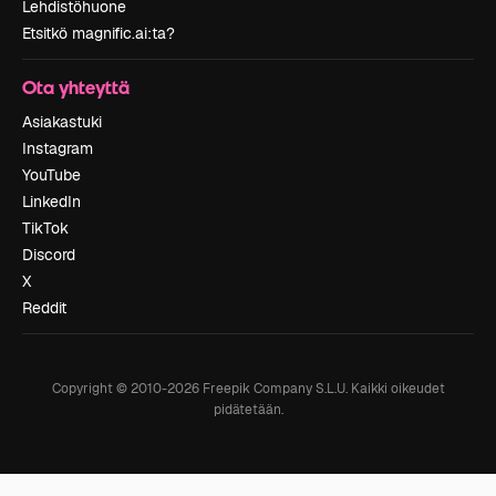
Lehdistöhuone
Etsitkö magnific.ai:ta?
Ota yhteyttä
Asiakastuki
Instagram
YouTube
LinkedIn
TikTok
Discord
X
Reddit
Copyright © 2010-
2026
Freepik Company S.L.U.
Kaikki oikeudet
pidätetään
.