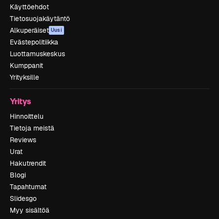
Käyttöehdot
Tietosuojakäytäntö
Alkuperäiset
Uusi
Evästepolitiikka
Luottamuskeskus
Kumppanit
Yrityksille
Yritys
Hinnoittelu
Tietoja meistä
Reviews
Urat
Hakutrendit
Blogi
Tapahtumat
Slidesgo
Myy sisältöä