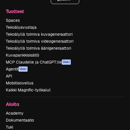
Tuotteet
Spaces
Tekoälyavustaja
Tekoälyllä toimiva kuvageneraattori
Tekoälyllä toimiva videogeneraattori
Tekoälyllä toimiva äänigeneraattori
Kuvapankkisisältö
MCP Claudelle ja ChatGPT:lle
Uusi
Agentit
Uusi
API
Mobiilisovellus
Kaikki Magnific-työkalut
Aloita
Academy
Dokumentaatio
Tuki