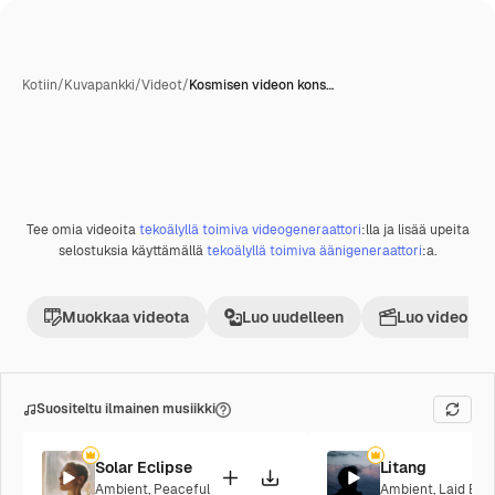
Kotiin
/
Kuvapankki
/
Videot
/
Kosmisen videon kons…
Tekoälyn luoma
Tee omia videoita
tekoälyllä toimiva videogeneraattori
:lla ja lisää upeita
Premium
selostuksia käyttämällä
tekoälyllä toimiva äänigeneraattori
:a.
Muokkaa videota
Luo uudelleen
Luo videoproj
Suositeltu ilmainen musiikki
Solar Eclipse
Litang
Ambient
,
Peaceful
Ambient
,
Laid Bac