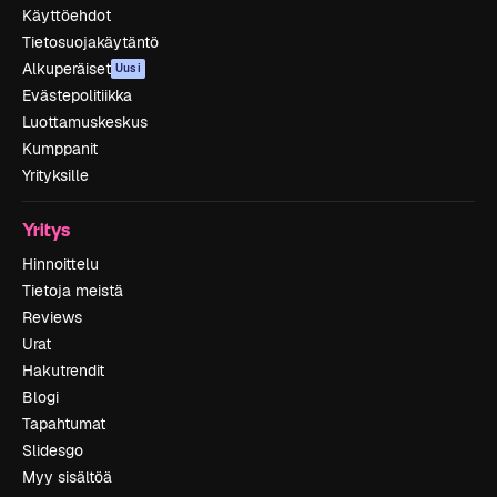
Käyttöehdot
Tietosuojakäytäntö
Alkuperäiset
Uusi
Evästepolitiikka
Luottamuskeskus
Kumppanit
Yrityksille
Yritys
Hinnoittelu
Tietoja meistä
Reviews
Urat
Hakutrendit
Blogi
Tapahtumat
Slidesgo
Myy sisältöä