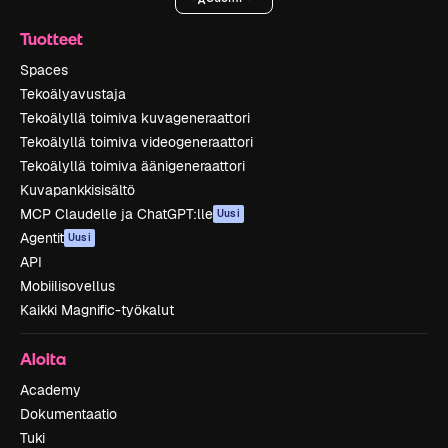
Tuotteet
Spaces
Tekoälyavustaja
Tekoälyllä toimiva kuvageneraattori
Tekoälyllä toimiva videogeneraattori
Tekoälyllä toimiva äänigeneraattori
Kuvapankkisisältö
MCP Claudelle ja ChatGPT:lle
Uusi
Agentit
Uusi
API
Mobiilisovellus
Kaikki Magnific-työkalut
Aloita
Academy
Dokumentaatio
Tuki