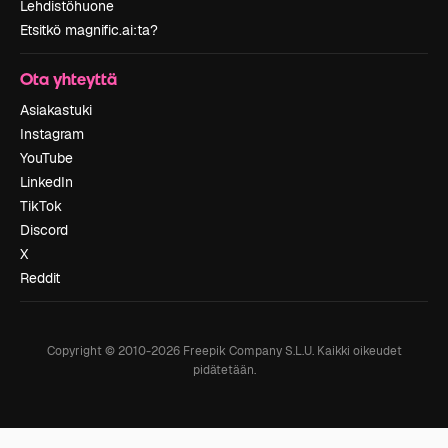
Lehdistöhuone
Etsitkö magnific.ai:ta?
Ota yhteyttä
Asiakastuki
Instagram
YouTube
LinkedIn
TikTok
Discord
X
Reddit
Copyright © 2010-
2026
Freepik Company S.L.U.
Kaikki oikeudet
pidätetään
.