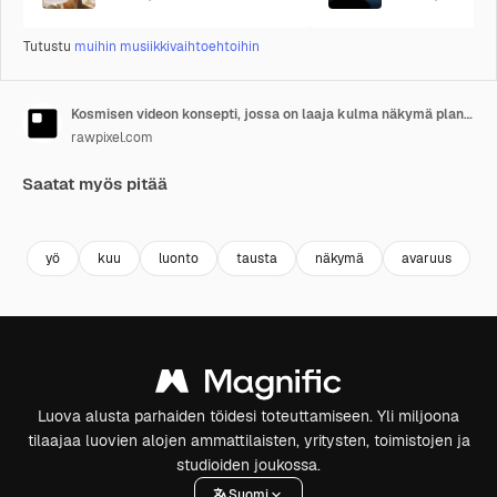
Tutustu
muihin musiikkivaihtoehtoihin
Kosmisen videon konsepti, jossa on laaja kulma näkymä planeetoista ja tähdistä elävässä galaksissa.
rawpixel.com
Saatat myös pitää
Premium
Premium
Tekoälyn luoma
Premium
Premium
Tekoälyn l
yö
kuu
luonto
tausta
näkymä
avaruus
Luova alusta parhaiden töidesi toteuttamiseen. Yli miljoona
tilaajaa luovien alojen ammattilaisten, yritysten, toimistojen ja
studioiden joukossa.
Suomi