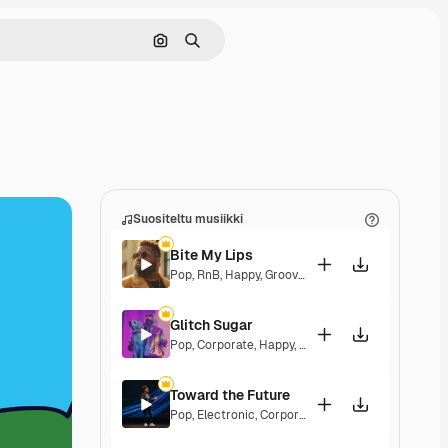
Hae kuvan perusteella
Haku
Suositeltu musiikki
Bite My Lips
Pop
,
RnB
,
Happy
,
Groovy
,
Soulful
,
Upbeat
Glitch Sugar
Pop
,
Corporate
,
Happy
,
Groovy
,
Upbeat
Toward the Future
Pop
,
Electronic
,
Corporate
,
Happy
,
Energetic