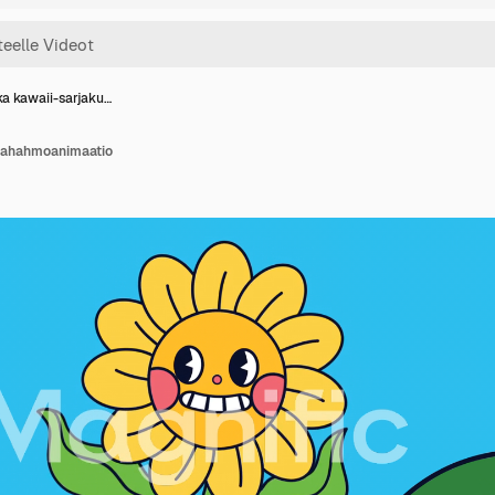
a kawaii-sarjaku…
vahahmoanimaatio