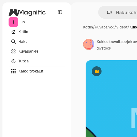
Luo
Kotiin
/
Kuvapankki
/
Videot
/
Kukk
Kotiin
Haku
Kukka kawaii-sarjaku
djvstock
Kuvapankki
Tutkia
Kaikki työkalut
Premium