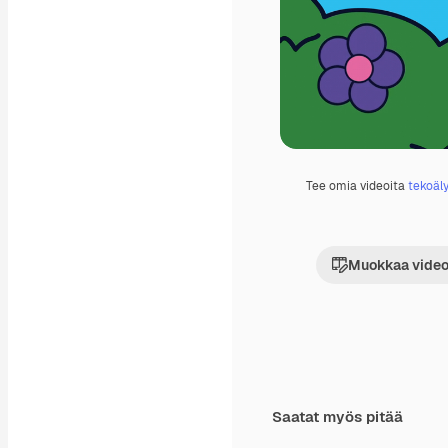
Tee omia videoita
tekoäly
Muokkaa video
Saatat myös pitää
Premium
Premium