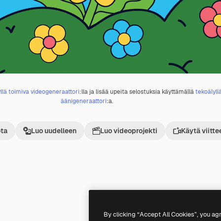
llä toimiva videogeneraattori
:lla ja lisää upeita selostuksia käyttämällä
tekoälyll
äänigeneraattori
:a.
ta
Luo uudelleen
Luo videoprojekti
Käytä viitte
Premium
Premium
By clicking “Accept All Cookies”, you ag