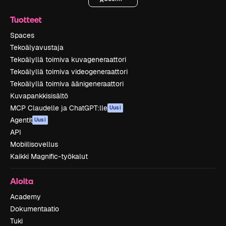
Tuotteet
Spaces
Tekoälyavustaja
Tekoälyllä toimiva kuvageneraattori
Tekoälyllä toimiva videogeneraattori
Tekoälyllä toimiva äänigeneraattori
Kuvapankkisisältö
MCP Claudelle ja ChatGPT:lle
Uusi
Agentit
Uusi
API
Mobiilisovellus
Kaikki Magnific-työkalut
Aloita
Academy
Dokumentaatio
Tuki