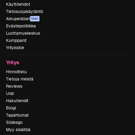
Käyttöehdot
Tietosuojakäytäntö
Alkuperäiset
Uusi
Evästepolitiikka
Luottamuskeskus
Kumppanit
Yrityksille
Yritys
Hinnoittelu
Tietoja meistä
Reviews
Urat
Hakutrendit
Blogi
Tapahtumat
Slidesgo
Myy sisältöä