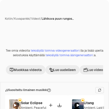
Kotiin
/
Kuvapankki
/
Videot
/
Lähikuva puun rungos…
Tee omia videoita
tekoälyllä toimiva videogeneraattori
:lla ja lisää upeita
Premium
selostuksia käyttämällä
tekoälyllä toimiva äänigeneraattori
:a.
Muokkaa videota
Luo uudelleen
Luo videoproj
Suositeltu ilmainen musiikki
Solar Eclipse
Litang
Ambient
,
Peaceful
Ambient
,
Laid Bac