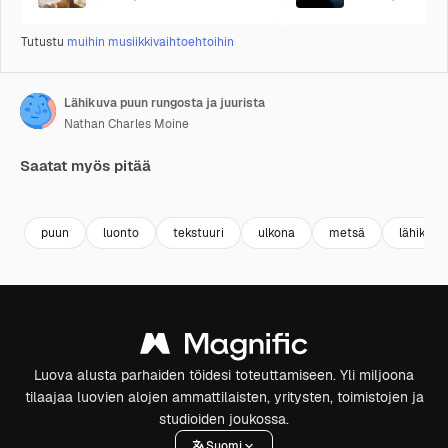
Tutustu
muihin musiikkivaihtoehtoihin
Lähikuva puun rungosta ja juurista
Nathan Charles Moine
Saatat myös pitää
Premium
Premium
Tekoälyn luoma
Premium
Premium
puun
luonto
tekstuuri
ulkona
metsä
lähikuva
Luova alusta parhaiden töidesi toteuttamiseen. Yli miljoona
tilaajaa luovien alojen ammattilaisten, yritysten, toimistojen ja
studioiden joukossa.
Suomi