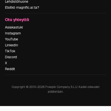
Lehdistöhuone
Etsitkö magnific.ai:ta?
Ota yhteyttä
Asiakastuki
Instagram
YouTube
LinkedIn
TikTok
Discord
X
Reddit
Copyright © 2010-
2026
Freepik Company S.L.U.
Kaikki oikeudet
pidätetään
.