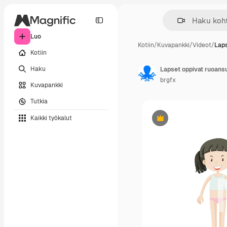
Luo
Kotiin
/
Kuvapankki
/
Videot
/
Laps
Kotiin
Haku
Lapset oppivat ruoans
brgfx
Kuvapankki
Tutkia
Kaikki työkalut
Premium