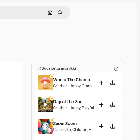
Hae kuvan perusteella
Haku
Suositeltu musiikki
Whula The Champi Dog
Children
,
Happy
,
Groovy
,
Energetic
,
Playful
Day at the Zoo
Children
,
Happy
,
Playful
Zoom Zoom
Corporate
,
Children
,
Happy
,
Playful
,
Upbeat