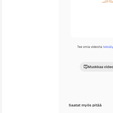
Tee omia videoita
tekoäly
Muokkaa video
Saatat myös pitää
Premium
Premium