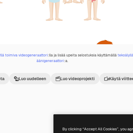
llä toimiva videogeneraattori
:lla ja lisää upeita selostuksia käyttämällä
tekoälyll
äänigeneraattori
:a.
ta
Luo uudelleen
Luo videoprojekti
Käytä viitte
Premium
Premium
By clicking “Accept All Cookies”, you ag