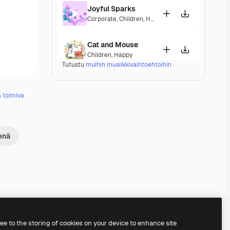
Joyful Sparks
Corporate
,
Children
,
Happy
,
Playful
Cat and Mouse
Children
,
Happy
Tutustu
muihin musiikkivaihtoehtoihin
Lavender´s Blue
Pop
,
Corporate
,
Children
,
Happy
,
Playful
,
Upbeat
ä toimiva
Fairy Tale
Classical
,
Children
,
Happy
,
Melancholic
enä
Lu's little pink house
Children
,
Happy
,
Energetic
,
Playful
,
Upbeat
Baby Beluga
Children
,
Happy
,
Upbeat
Premium
Premium
Premium
Premium
ree to the storing of cookies on your device to enhance site