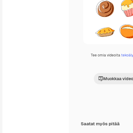
Tee omia videoita
tekoäly
Muokkaa video
Saatat myös pitää
Premium
Premium