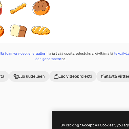
llä toimiva videogeneraattori
:lla ja lisää upeita selostuksia käyttämällä
tekoälyll
äänigeneraattori
:a.
ta
Luo uudelleen
Luo videoprojekti
Käytä viitte
Premium
Premium
By clicking “Accept All Cookies”, you ag