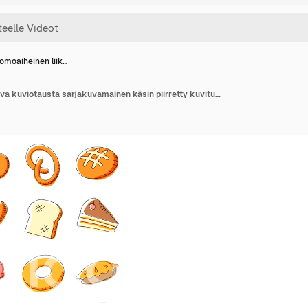
omoaiheinen liik…
Leipomoaiheinen liikkuva kuviotausta sarjakuvamainen käsin piirretty kuvitus eristettynä valkoisella taustalla saumaton silmukkamainen animaatio 4K, keskellä tilaa tekstille