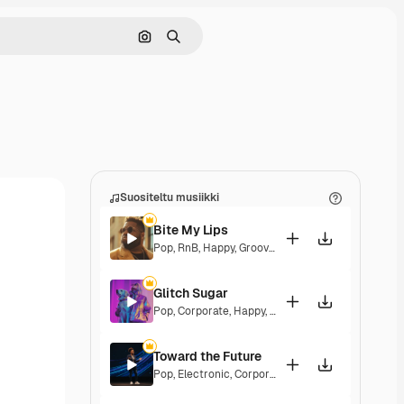
Hae kuvan perusteella
Haku
Suositeltu musiikki
Bite My Lips
Pop
,
RnB
,
Happy
,
Groovy
,
Soulful
,
Upbeat
Glitch Sugar
Pop
,
Corporate
,
Happy
,
Groovy
,
Upbeat
Toward the Future
Pop
,
Electronic
,
Corporate
,
Happy
,
Energetic