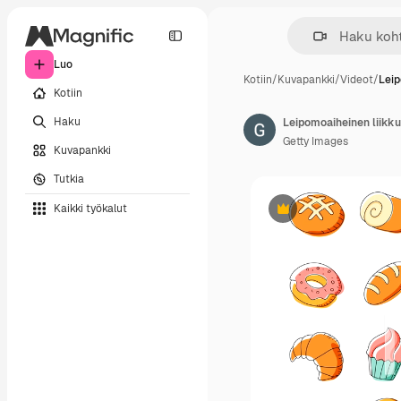
Luo
Kotiin
/
Kuvapankki
/
Videot
/
Leip
Kotiin
Haku
Getty Images
Kuvapankki
Tutkia
Kaikki työkalut
Premium