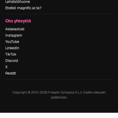
Lehdistöhuone
Etsitkö magnific.ai:ta?
Ota yhteyttä
Asiakastuki
Instagram
YouTube
LinkedIn
TikTok
Discord
X
Reddit
Copyright © 2010-
2026
Freepik Company S.L.U.
Kaikki oikeudet
pidätetään
.