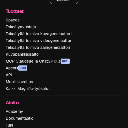
Tuotteet
Spaces
Tekoälyavustaja
Tekoälyllä toimiva kuvageneraattori
Tekoälyllä toimiva videogeneraattori
Tekoälyllä toimiva äänigeneraattori
Kuvapankkisisältö
MCP Claudelle ja ChatGPT:lle
Uusi
Agentit
Uusi
API
Mobiilisovellus
Kaikki Magnific-työkalut
Aloita
Academy
Dokumentaatio
Tuki