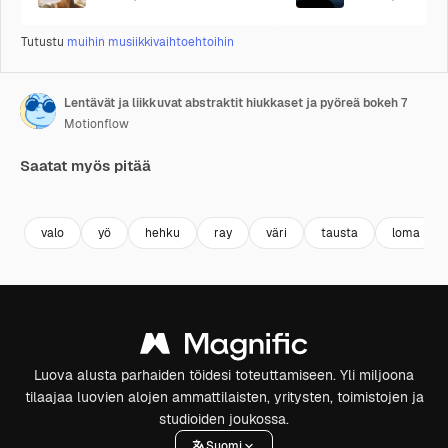
Tutustu
muihin musiikkivaihtoehtoihin
Lentävät ja liikkuvat abstraktit hiukkaset ja pyöreä bokeh 7
Motionflow
Saatat myös pitää
Premium
Premium
Premium
Premium
valo
yö
hehku
ray
väri
tausta
loma
Luova alusta parhaiden töidesi toteuttamiseen. Yli miljoona
tilaajaa luovien alojen ammattilaisten, yritysten, toimistojen ja
studioiden joukossa.
Suomi