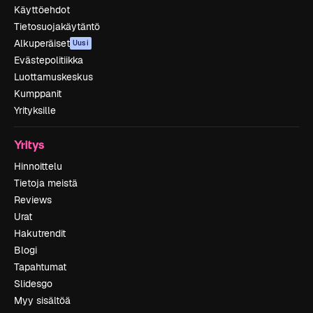
Käyttöehdot
Tietosuojakäytäntö
Alkuperäiset
Uusi
Evästepolitiikka
Luottamuskeskus
Kumppanit
Yrityksille
Yritys
Hinnoittelu
Tietoja meistä
Reviews
Urat
Hakutrendit
Blogi
Tapahtumat
Slidesgo
Myy sisältöä