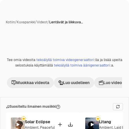
Kotiin
/
Kuvapankki
/
Videot
/
Lentävät ja liikkuva…
Tee omia videoita
tekoälyllä toimiva videogeneraattori
:lla ja lisää upeita
Premium
selostuksia käyttämällä
tekoälyllä toimiva äänigeneraattori
:a.
Muokkaa videota
Luo uudelleen
Luo videoproj
Suositeltu ilmainen musiikki
Solar Eclipse
Litang
Ambient
,
Peaceful
Ambient
,
Laid Bac