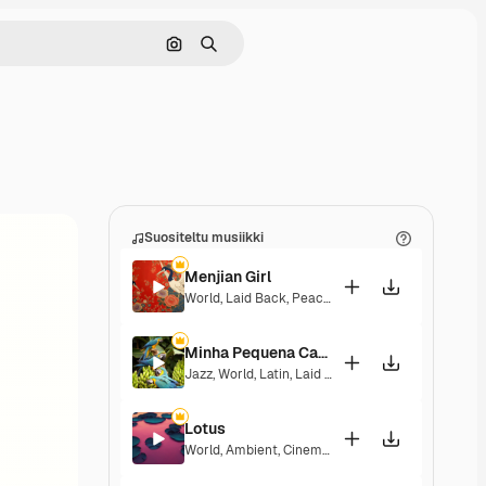
Hae kuvan perusteella
Haku
Suositeltu musiikki
Menjian Girl
World
,
Laid Back
,
Peaceful
,
Hopeful
,
Sentimental
Minha Pequena Casa Rosa
Jazz
,
World
,
Latin
,
Laid Back
,
Peaceful
,
Sentiment
Lotus
World
,
Ambient
,
Cinematic
,
Laid Back
,
Peaceful
,
H