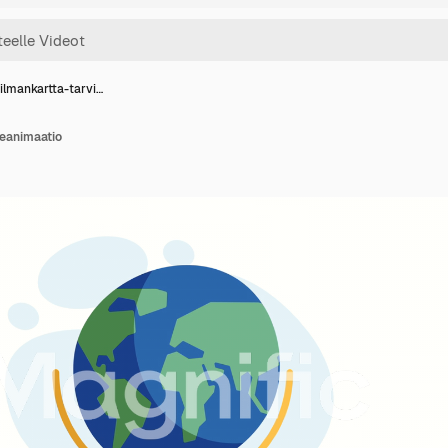
lmankartta-tarvi…
eanimaatio