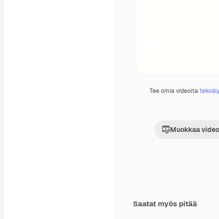
Tee omia videoita
tekoäly
Muokkaa video
Saatat myös pitää
Premium
Premium