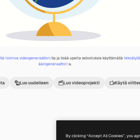
llä toimiva videogeneraattori
:lla ja lisää upeita selostuksia käyttämällä
tekoälyll
äänigeneraattori
:a.
ta
Luo uudelleen
Luo videoprojekti
Käytä viitte
Premium
Premium
By clicking “Accept All Cookies”, you ag