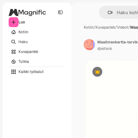
Luo
Kotiin
/
Kuvapankki
/
Videot
/
Maai
Kotiin
Haku
Maailmankartta-tarvik
djvstock
Kuvapankki
Tutkia
Kaikki työkalut
Premium