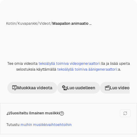
Kotiin
/
Kuvapankki
/
Videot
/
Maapallon animaatio …
Tee omia videoita
tekoälyllä toimiva videogeneraattori
:lla ja lisää upeita
Premium
selostuksia käyttämällä
tekoälyllä toimiva äänigeneraattori
:a.
Muokkaa videota
Luo uudelleen
Luo videoproj
Suositeltu ilmainen musiikki
Tutustu
muihin musiikkivaihtoehtoihin