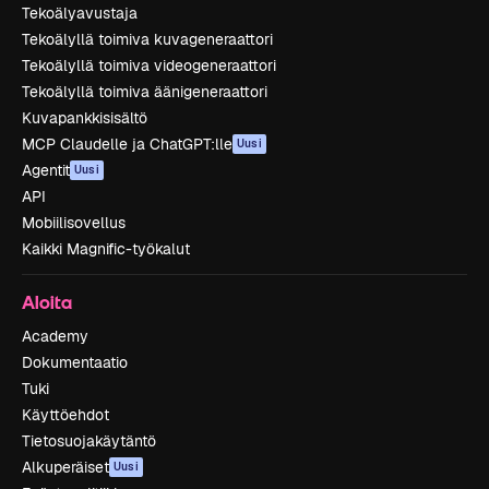
Tekoälyavustaja
Tekoälyllä toimiva kuvageneraattori
Tekoälyllä toimiva videogeneraattori
Tekoälyllä toimiva äänigeneraattori
Kuvapankkisisältö
MCP Claudelle ja ChatGPT:lle
Uusi
Agentit
Uusi
API
Mobiilisovellus
Kaikki Magnific-työkalut
Aloita
Academy
Dokumentaatio
Tuki
Käyttöehdot
Tietosuojakäytäntö
Alkuperäiset
Uusi