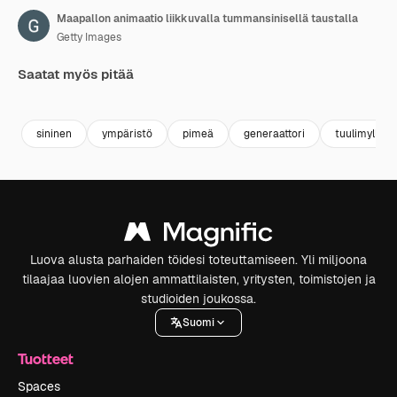
Maapallon animaatio liikkuvalla tummansinisellä taustalla
Getty Images
Saatat myös pitää
Premium
Premium
Tekoälyn luoma
Premium
Premium
Tekoälyn l
sininen
ympäristö
pimeä
generaattori
tuulimylly
Luova alusta parhaiden töidesi toteuttamiseen. Yli miljoona
tilaajaa luovien alojen ammattilaisten, yritysten, toimistojen ja
studioiden joukossa.
Suomi
Tuotteet
Spaces