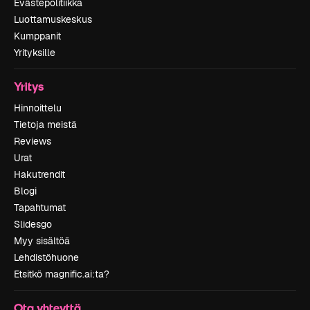
Evästepolitiikka
Luottamuskeskus
Kumppanit
Yrityksille
Yritys
Hinnoittelu
Tietoja meistä
Reviews
Urat
Hakutrendit
Blogi
Tapahtumat
Slidesgo
Myy sisältöä
Lehdistöhuone
Etsitkö magnific.ai:ta?
Ota yhteyttä