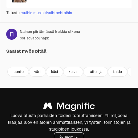
Tutustu
muihin musiikkivaihtoehtoihin
Nainen piirtämässä kukkia ulkona
borisovapolinapb
Saatat myös pitää
Premium
Premium
Premium
Premium
luonto
väri
käsi
kukat
taiteilija
taide
ul
Luova alusta parhaiden töidesi toteuttamiseen. Yli miljoona
tilaajaa luovien alojen ammattilaisten, yritysten, toimistojen ja
studioiden joukossa.
Suomi