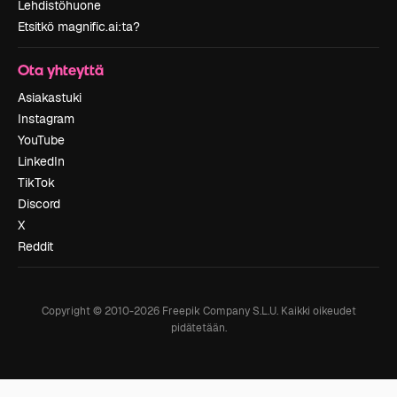
Lehdistöhuone
Etsitkö magnific.ai:ta?
Ota yhteyttä
Asiakastuki
Instagram
YouTube
LinkedIn
TikTok
Discord
X
Reddit
Copyright © 2010-
2026
Freepik Company S.L.U.
Kaikki oikeudet
pidätetään
.