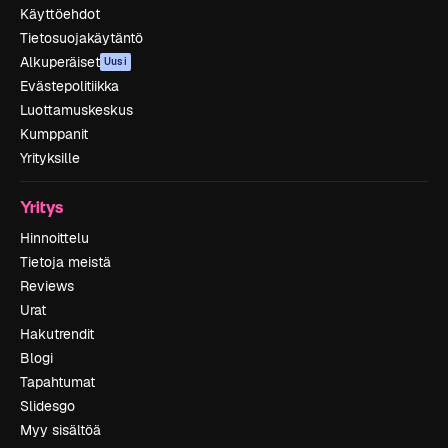
Käyttöehdot
Tietosuojakäytäntö
Alkuperäiset
Uusi
Evästepolitiikka
Luottamuskeskus
Kumppanit
Yrityksille
Yritys
Hinnoittelu
Tietoja meistä
Reviews
Urat
Hakutrendit
Blogi
Tapahtumat
Slidesgo
Myy sisältöä