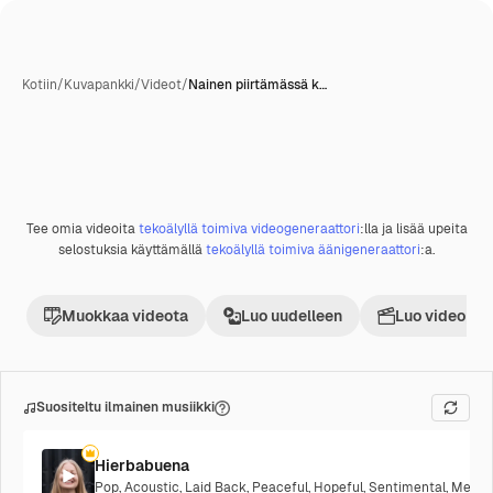
Kotiin
/
Kuvapankki
/
Videot
/
Nainen piirtämässä k…
Tee omia videoita
tekoälyllä toimiva videogeneraattori
:lla ja lisää upeita
Premium
selostuksia käyttämällä
tekoälyllä toimiva äänigeneraattori
:a.
Muokkaa videota
Luo uudelleen
Luo videoproj
Suositeltu ilmainen musiikki
Hierbabuena
Pop
,
Acoustic
,
Laid Back
,
Peaceful
,
Hopeful
,
Sentimental
,
Melanc