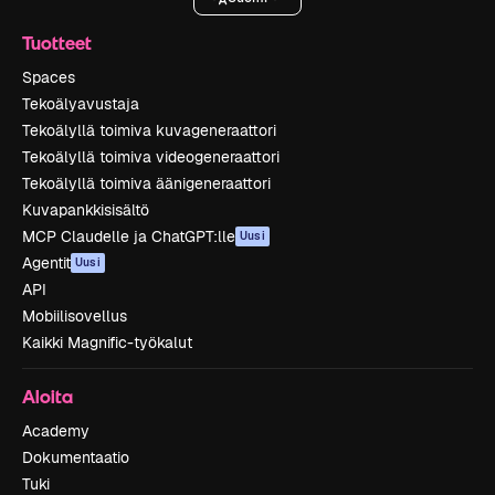
Tuotteet
Spaces
Tekoälyavustaja
Tekoälyllä toimiva kuvageneraattori
Tekoälyllä toimiva videogeneraattori
Tekoälyllä toimiva äänigeneraattori
Kuvapankkisisältö
MCP Claudelle ja ChatGPT:lle
Uusi
Agentit
Uusi
API
Mobiilisovellus
Kaikki Magnific-työkalut
Aloita
Academy
Dokumentaatio
Tuki