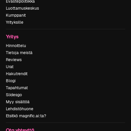
Evästepolitiikka
Luottamuskeskus
Kumppanit
Yrityksille
Yritys
Hinnoittelu
Tietoja meistä
Reviews
Urat
Hakutrendit
Blogi
Tapahtumat
Slidesgo
Myy sisältöä
Lehdistöhuone
Etsitkö magnific.ai:ta?
Ota yhteyttä