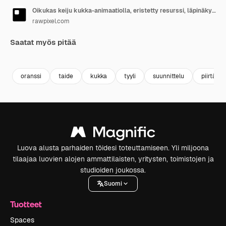
Oikukas keiju kukka-animaatiolla, eristetty resurssi, läpinäkyvä 4K-video, alfakanava, ProRes
rawpixel.com
Saatat myös pitää
Premium
Premium
Premium
Premium
Tekoälyn l
oranssi
taide
kukka
tyyli
suunnittelu
piirtämi
Luova alusta parhaiden töidesi toteuttamiseen. Yli miljoona
tilaajaa luovien alojen ammattilaisten, yritysten, toimistojen ja
studioiden joukossa.
Suomi
Tuotteet
Spaces