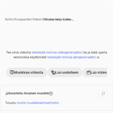
Kotiin
/
Kuvapankki
/
Videot
/
Oikukas keiju kukka-…
Tekoälyn luoma
Tee omia videoita
tekoälyllä toimiva videogeneraattori
:lla ja lisää upeita
Premium
selostuksia käyttämällä
tekoälyllä toimiva äänigeneraattori
:a.
Muokkaa videota
Luo uudelleen
Luo videoproj
Suositeltu ilmainen musiikki
Tutustu
muihin musiikkivaihtoehtoihin