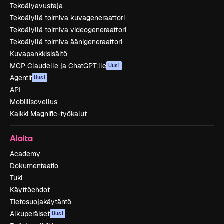
Tekoälyavustaja
Tekoälyllä toimiva kuvageneraattori
Tekoälyllä toimiva videogeneraattori
Tekoälyllä toimiva äänigeneraattori
Kuvapankkisisältö
MCP Claudelle ja ChatGPT:lle
Uusi
Agentit
Uusi
API
Mobiilisovellus
Kaikki Magnific-työkalut
Aloita
Academy
Dokumentaatio
Tuki
Käyttöehdot
Tietosuojakäytäntö
Alkuperäiset
Uusi