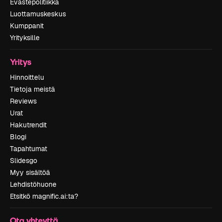
Evästepolitiikka
Luottamuskeskus
Kumppanit
Yrityksille
Yritys
Hinnoittelu
Tietoja meistä
Reviews
Urat
Hakutrendit
Blogi
Tapahtumat
Slidesgo
Myy sisältöä
Lehdistöhuone
Etsitkö magnific.ai:ta?
Ota yhteyttä