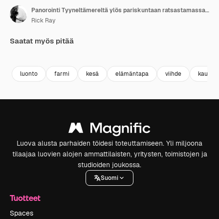
Panorointi Tyyneltämereltä ylös pariskuntaan ratsastamassa hevosilla polulla maatilalla Santa Barbarassa, Kaliforniassa.
Rick Ray
Saatat myös pitää
Premium
Premium
Premium
Premium
luonto
farmi
kesä
elämäntapa
viihde
kaunis
Luova alusta parhaiden töidesi toteuttamiseen. Yli miljoona
tilaajaa luovien alojen ammattilaisten, yritysten, toimistojen ja
studioiden joukossa.
Suomi
Tuotteet
Spaces