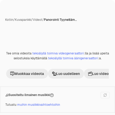
Kotiin
/
Kuvapankki
/
Videot
/
Panorointi Tyyneltäm…
Tee omia videoita
tekoälyllä toimiva videogeneraattori
:lla ja lisää upeita
Premium
selostuksia käyttämällä
tekoälyllä toimiva äänigeneraattori
:a.
Muokkaa videota
Luo uudelleen
Luo videoproj
Suositeltu ilmainen musiikki
Tutustu
muihin musiikkivaihtoehtoihin