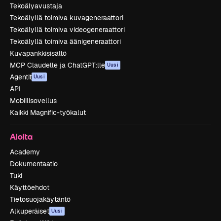
Tekoälyavustaja
Tekoälyllä toimiva kuvageneraattori
Tekoälyllä toimiva videogeneraattori
Tekoälyllä toimiva äänigeneraattori
Kuvapankkisisältö
MCP Claudelle ja ChatGPT:lle
Uusi
Agentit
Uusi
API
Mobiilisovellus
Kaikki Magnific-työkalut
Aloita
Academy
Dokumentaatio
Tuki
Käyttöehdot
Tietosuojakäytäntö
Alkuperäiset
Uusi