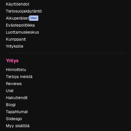
Käyttöehdot
Tietosuojakäytäntö
Alkuperäiset
Uusi
Evästepolitiikka
Luottamuskeskus
Kumppanit
Yrityksille
Yritys
Hinnoittelu
Tietoja meistä
Reviews
Urat
Hakutrendit
Blogi
Tapahtumat
Slidesgo
Myy sisältöä