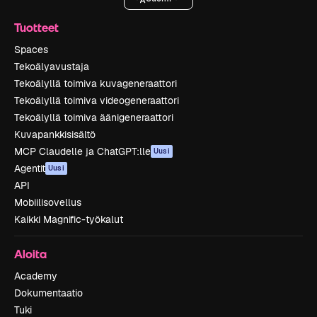
Tuotteet
Spaces
Tekoälyavustaja
Tekoälyllä toimiva kuvageneraattori
Tekoälyllä toimiva videogeneraattori
Tekoälyllä toimiva äänigeneraattori
Kuvapankkisisältö
MCP Claudelle ja ChatGPT:lle
Uusi
Agentit
Uusi
API
Mobiilisovellus
Kaikki Magnific-työkalut
Aloita
Academy
Dokumentaatio
Tuki