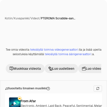
Kotiin
/
Kuvapankki
/
Videot
/
PTEROMA Scrabble-san…
Tee omia videoita
tekoälyllä toimiva videogeneraattori
:lla ja lisää upeita
Premium
selostuksia käyttämällä
tekoälyllä toimiva äänigeneraattori
:a.
Muokkaa videota
Luo uudelleen
Luo videoproj
Suositeltu ilmainen musiikki
From Afar
Electronic
,
Ambient
,
Laid Back
,
Peaceful
,
Sentimental
,
Melancho