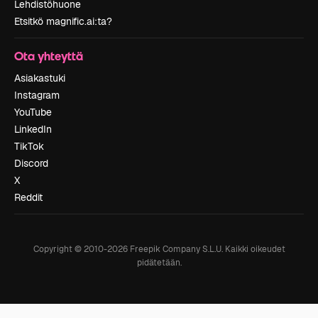
Lehdistöhuone
Etsitkö magnific.ai:ta?
Ota yhteyttä
Asiakastuki
Instagram
YouTube
LinkedIn
TikTok
Discord
X
Reddit
Copyright © 2010-
2026
Freepik Company S.L.U.
Kaikki oikeudet
pidätetään
.