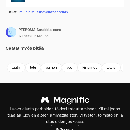
Tutustu
muihin musiikkivaihtoehtoihin
PTEROMA Scrabble-sana
A Frame In Motion
Saatat myös pitää
Premium
Premium
Premium
Premium
lauta
lelu
puinen
peli
kirjaimet
leluja
se
Luova alusta parhaiden töidesi toteuttamiseen. Yli miljoona
tilaajaa luovien alojen ammattilaisten, yritysten, toimistojen ja
studioiden joukossa.
Suomi