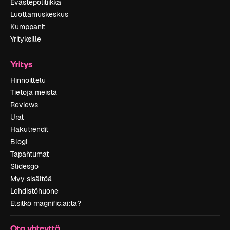
Evästepolitiikka
Luottamuskeskus
Kumppanit
Yrityksille
Yritys
Hinnoittelu
Tietoja meistä
Reviews
Urat
Hakutrendit
Blogi
Tapahtumat
Slidesgo
Myy sisältöä
Lehdistöhuone
Etsitkö magnific.ai:ta?
Ota yhteyttä