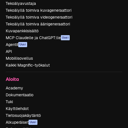
Tekoälyavustaja
Tekoälyllä toimiva kuvageneraattori
Tekoälyllä toimiva videogeneraattori
Tekoälyllä toimiva äänigeneraattori
Kuvapankkisisältö
MCP Claudelle ja ChatGPT:lle
Uusi
Agentit
Uusi
API
Mobiilisovellus
Kaikki Magnific-työkalut
Aloita
Academy
Dokumentaatio
Tuki
Käyttöehdot
Tietosuojakäytäntö
Alkuperäiset
Uusi