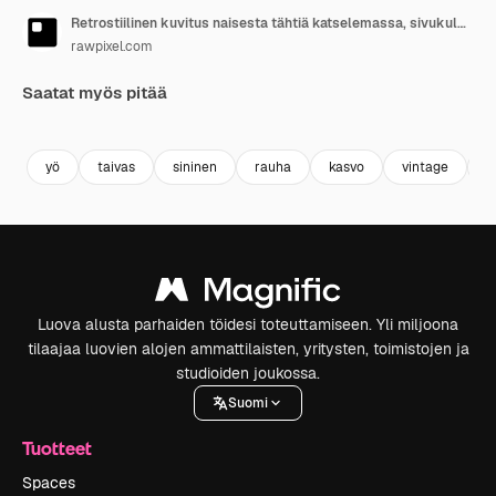
Retrostiilinen kuvitus naisesta tähtiä katselemassa, sivukulmasta kuvattuna
rawpixel.com
Saatat myös pitää
Premium
Premium
Tekoälyn luoma
Premium
Premium
yö
taivas
sininen
rauha
kasvo
vintage
p
Luova alusta parhaiden töidesi toteuttamiseen. Yli miljoona
tilaajaa luovien alojen ammattilaisten, yritysten, toimistojen ja
studioiden joukossa.
Suomi
Tuotteet
Spaces