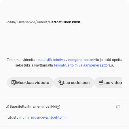
Kotiin
/
Kuvapankki
/
Videot
/
Retrostiilinen kuvit…
Tekoälyn luoma
Tee omia videoita
tekoälyllä toimiva videogeneraattori
:lla ja lisää upeita
Premium
selostuksia käyttämällä
tekoälyllä toimiva äänigeneraattori
:a.
Muokkaa videota
Luo uudelleen
Luo videoproj
Suositeltu ilmainen musiikki
Tutustu
muihin musiikkivaihtoehtoihin