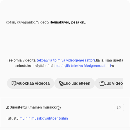
Kotiin
/
Kuvapankki
/
Videot
/
Reunakuvio, jossa on…
Tekoälyn luoma
Tee omia videoita
tekoälyllä toimiva videogeneraattori
:lla ja lisää upeita
Premium
selostuksia käyttämällä
tekoälyllä toimiva äänigeneraattori
:a.
Muokkaa videota
Luo uudelleen
Luo videoproj
Suositeltu ilmainen musiikki
Tutustu
muihin musiikkivaihtoehtoihin