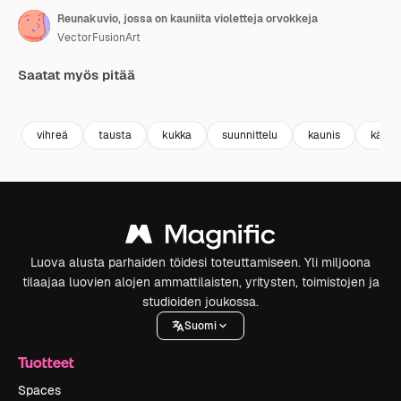
Reunakuvio, jossa on kauniita violetteja orvokkeja
VectorFusionArt
Saatat myös pitää
Premium
Premium
Tekoälyn luoma
Premium
Premium
Tekoälyn l
vihreä
tausta
kukka
suunnittelu
kaunis
käsitt
Luova alusta parhaiden töidesi toteuttamiseen. Yli miljoona
tilaajaa luovien alojen ammattilaisten, yritysten, toimistojen ja
studioiden joukossa.
Suomi
Tuotteet
Spaces