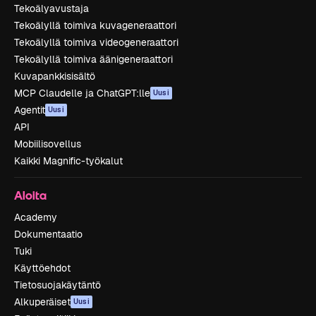
Tekoälyavustaja
Tekoälyllä toimiva kuvageneraattori
Tekoälyllä toimiva videogeneraattori
Tekoälyllä toimiva äänigeneraattori
Kuvapankkisisältö
MCP Claudelle ja ChatGPT:lle
Uusi
Agentit
Uusi
API
Mobiilisovellus
Kaikki Magnific-työkalut
Aloita
Academy
Dokumentaatio
Tuki
Käyttöehdot
Tietosuojakäytäntö
Alkuperäiset
Uusi