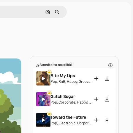
Hae kuvan perusteella
Haku
Suositeltu musiikki
Bite My Lips
Pop
,
RnB
,
Happy
,
Groovy
,
Soulful
,
Upbeat
Glitch Sugar
Pop
,
Corporate
,
Happy
,
Groovy
,
Upbeat
Toward the Future
Pop
,
Electronic
,
Corporate
,
Happy
,
Energetic