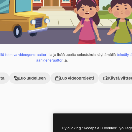
llä toimiva videogeneraattori
:lla ja lisää upeita selostuksia käyttämällä
tekoälyll
äänigeneraattori
:a.
ta
Luo uudelleen
Luo videoprojekti
Käytä viitte
Premium
Premium
By clicking “Accept All Cookies”, you ag