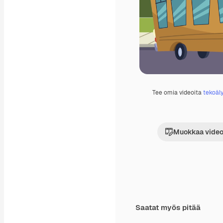
Tee omia videoita
tekoäly
Muokkaa video
Saatat myös pitää
Premium
Premium