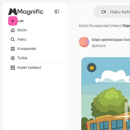
Luo
Kotiin
/
Kuvapankki
/
Videot
/
Söpö
Kotiin
Haku
Söpö opiskelijapari b
djvstock
Kuvapankki
Tutkia
Kaikki työkalut
Premium