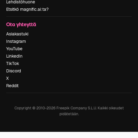
Lehdistöhuone
Etsitkö magnific.ai:ta?
Ota yhteyttä
Asiakastuki
Instagram
YouTube
LinkedIn
TikTok
Discord
X
Reddit
Copyright © 2010-
2026
Freepik Company S.L.U.
Kaikki oikeudet
pidätetään
.