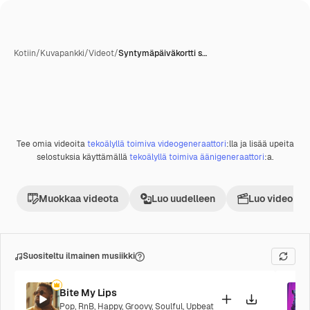
Kotiin
/
Kuvapankki
/
Videot
/
Syntymäpäiväkortti s…
Tee omia videoita
tekoälyllä toimiva videogeneraattori
:lla ja lisää upeita
Premium
selostuksia käyttämällä
tekoälyllä toimiva äänigeneraattori
:a.
Muokkaa videota
Luo uudelleen
Luo videoproj
Suositeltu ilmainen musiikki
Bite My Lips
Pop
,
RnB
,
Happy
,
Groovy
,
Soulful
,
Upbeat