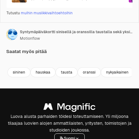
Tutustu
muihin musiikkivaihtoehtoihin
Syntymäpäiväkortti sinisellä ja oranssilla taustalla sekä yksinkertaisella Hyvää syntymäpäivää -designilla
Motionflow
Saatat myös pitää
Premium
Premium
Premium
Premium
sininen
hauskaa
tausta
oranssi
nykyaikainen
Luova alusta parhaiden töidesi toteuttamiseen. Yli miljoona
tilaajaa luovien alojen ammattilaisten, yritysten, toimistojen ja
studioiden joukossa.
Suomi