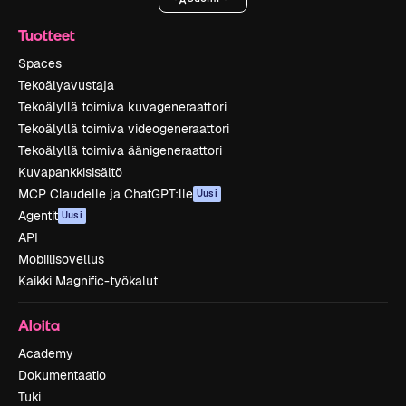
Tuotteet
Spaces
Tekoälyavustaja
Tekoälyllä toimiva kuvageneraattori
Tekoälyllä toimiva videogeneraattori
Tekoälyllä toimiva äänigeneraattori
Kuvapankkisisältö
MCP Claudelle ja ChatGPT:lle
Uusi
Agentit
Uusi
API
Mobiilisovellus
Kaikki Magnific-työkalut
Aloita
Academy
Dokumentaatio
Tuki