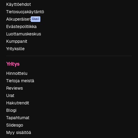
Käyttöehdot
Tietosuojakäytäntö
Alkuperäiset
Uusi
Evästepolitiikka
Luottamuskeskus
Kumppanit
Yrityksille
Yritys
Hinnoittelu
Tietoja meistä
Reviews
Urat
Hakutrendit
Blogi
Tapahtumat
Slidesgo
Myy sisältöä