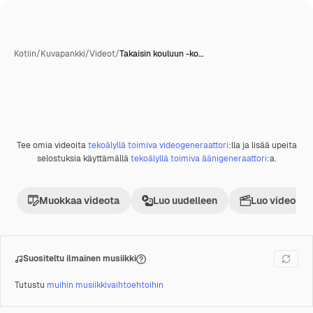
Kotiin
/
Kuvapankki
/
Videot
/
Takaisin kouluun -ko…
Tee omia videoita
tekoälyllä toimiva videogeneraattori
:lla ja lisää upeita
Premium
selostuksia käyttämällä
tekoälyllä toimiva äänigeneraattori
:a.
Muokkaa videota
Luo uudelleen
Luo videoproj
Suositeltu ilmainen musiikki
Tutustu
muihin musiikkivaihtoehtoihin