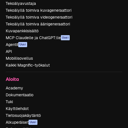
Tekoälyavustaja
Tekoälyllä toimiva kuvageneraattori
Tekoälyllä toimiva videogeneraattori
Tekoälyllä toimiva äänigeneraattori
Kuvapankkisisältö
MCP Claudelle ja ChatGPT:lle
Uusi
Agentit
Uusi
API
Mobiilisovellus
Kaikki Magnific-työkalut
Aloita
Academy
Dokumentaatio
Tuki
Käyttöehdot
Tietosuojakäytäntö
Alkuperäiset
Uusi