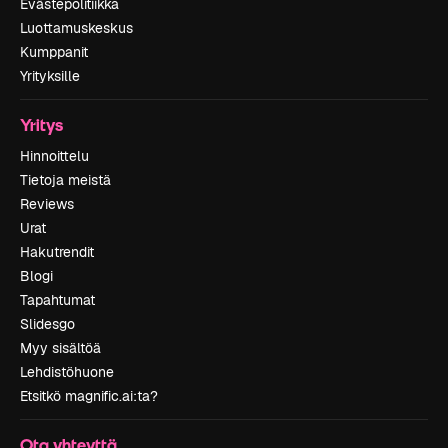
Evästepolitiikka
Luottamuskeskus
Kumppanit
Yrityksille
Yritys
Hinnoittelu
Tietoja meistä
Reviews
Urat
Hakutrendit
Blogi
Tapahtumat
Slidesgo
Myy sisältöä
Lehdistöhuone
Etsitkö magnific.ai:ta?
Ota yhteyttä