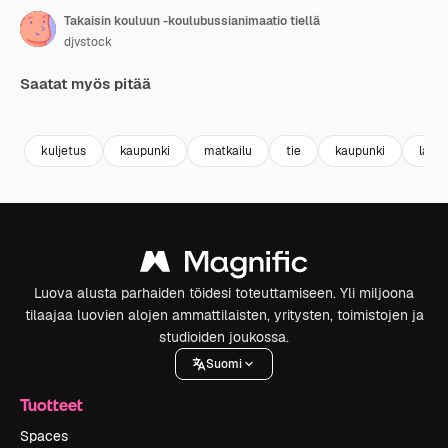
Takaisin kouluun -koulubussianimaatio tiellä
djvstock
Saatat myös pitää
Premium
Premium
Premium
Premium
kuljetus
kaupunki
matkailu
tie
kaupunki
lattia
Luova alusta parhaiden töidesi toteuttamiseen. Yli miljoona
tilaajaa luovien alojen ammattilaisten, yritysten, toimistojen ja
studioiden joukossa.
Suomi
Tuotteet
Spaces