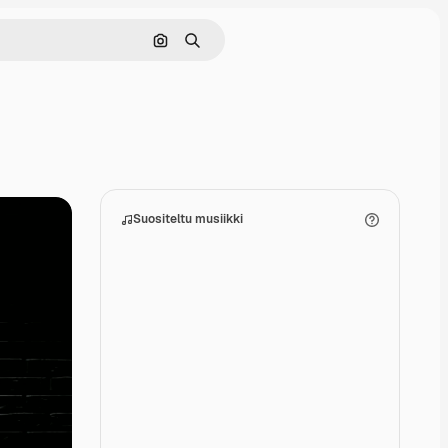
Hae kuvan perusteella
Haku
Suositeltu musiikki