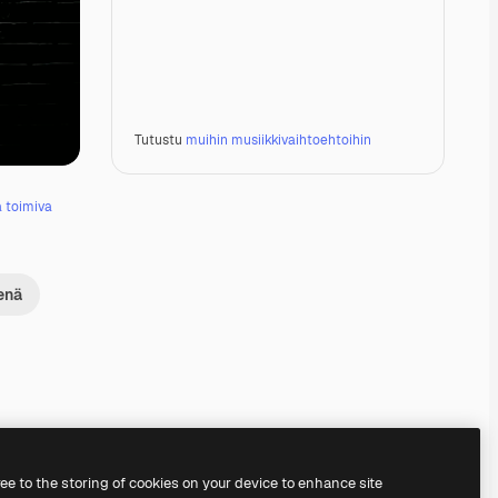
Tutustu
muihin musiikkivaihtoehtoihin
ä toimiva
enä
Premium
Premium
Premium
Premium
ree to the storing of cookies on your device to enhance site