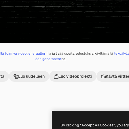
llä toimiva videogeneraattori
:lla ja lisää upeita selostuksia käyttämällä
tekoälyll
äänigeneraattori
:a.
ta
Luo uudelleen
Luo videoprojekti
Käytä viitte
Premium
Premium
By clicking “Accept All Cookies”, you ag