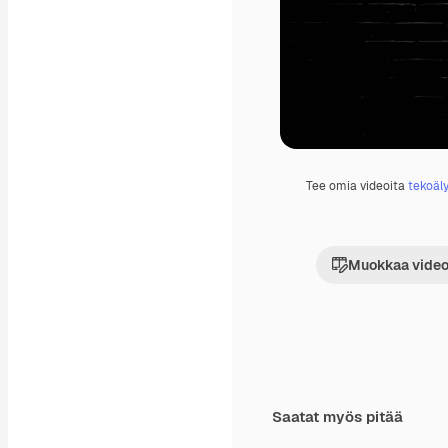
Tee omia videoita
tekoäly
Muokkaa video
Saatat myös pitää
Premium
Premium
Tekoälyn luoma