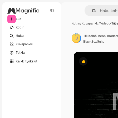
Luo
Kotiin
/
Kuvapankki
/
Videot
/
Tiil
Kotiin
Haku
Tiiliseinä, neon, modern
BlackBoxGuild
Kuvapankki
Tutkia
Kaikki työkalut
Premium