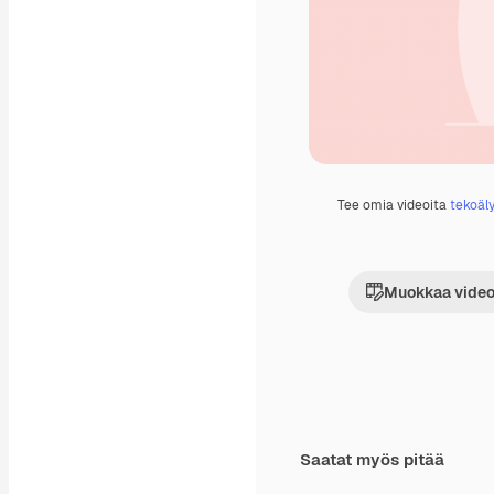
Tee omia videoita
tekoäly
Muokkaa video
Saatat myös pitää
Premium
Premium