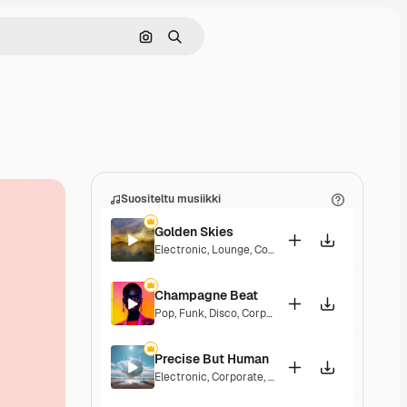
Hae kuvan perusteella
Haku
Suositeltu musiikki
Golden Skies
Electronic
,
Lounge
,
Corporate
,
Groovy
,
Laid Back
,
Champagne Beat
Pop
,
Funk
,
Disco
,
Corporate
,
Groovy
,
Laid Back
,
Up
Precise But Human
Electronic
,
Corporate
,
Laid Back
,
Elegant