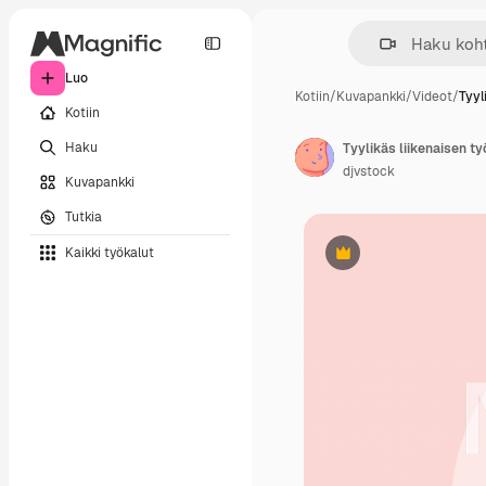
Luo
Kotiin
/
Kuvapankki
/
Videot
/
Tyyl
Kotiin
Haku
Tyylikäs liikenaisen 
djvstock
Kuvapankki
Tutkia
Kaikki työkalut
Premium