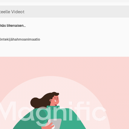
ikäs liikenaisen…
työntekijähahmoanimaatio