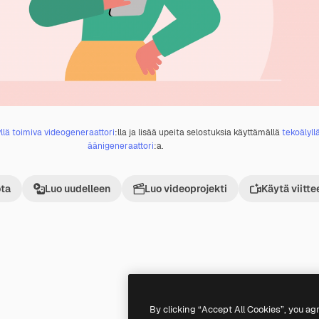
llä toimiva videogeneraattori
:lla ja lisää upeita selostuksia käyttämällä
tekoälyll
äänigeneraattori
:a.
ta
Luo uudelleen
Luo videoprojekti
Käytä viitte
Premium
Premium
By clicking “Accept All Cookies”, you ag