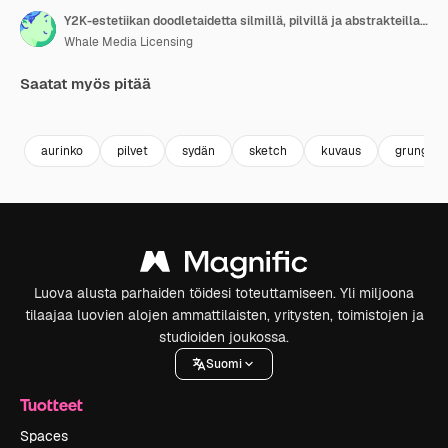
Y2K-estetiikan doodletaidetta silmillä, pilvillä ja abstrakteilla symboleilla
Whale Media Licensing
Saatat myös pitää
Premium
Premium
Premium
Premium
aurinko
pilvet
sydän
sketch
kuvaus
grunge
Luova alusta parhaiden töidesi toteuttamiseen. Yli miljoona
tilaajaa luovien alojen ammattilaisten, yritysten, toimistojen ja
studioiden joukossa.
Suomi
Tuotteet
Spaces