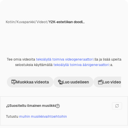
Kotiin
/
Kuvapankki
/
Videot
/
Y2K-estetiikan doodl…
Tekoälyn luoma
Tee omia videoita
tekoälyllä toimiva videogeneraattori
:lla ja lisää upeita
Premium
selostuksia käyttämällä
tekoälyllä toimiva äänigeneraattori
:a.
Muokkaa videota
Luo uudelleen
Luo videoproj
Suositeltu ilmainen musiikki
Tutustu
muihin musiikkivaihtoehtoihin