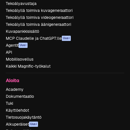
Tekoälyavustaja
Tekoälyllä toimiva kuvageneraattori
Tekoälyllä toimiva videogeneraattori
Tekoälyllä toimiva äänigeneraattori
Kuvapankkisisältö
MCP Claudelle ja ChatGPT:lle
Uusi
Agentit
Uusi
API
Mobiilisovellus
Kaikki Magnific-työkalut
Aloita
Academy
Dokumentaatio
Tuki
Käyttöehdot
Tietosuojakäytäntö
Alkuperäiset
Uusi