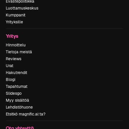
Evästepolitiikka
Luottamuskeskus
Kumppanit
Yrityksille
Yritys
Hinnoittelu
Tietoja meistä
Reviews
Urat
Hakutrendit
Blogi
Tapahtumat
Slidesgo
Myy sisältöä
Lehdistöhuone
Etsitkö magnific.ai:ta?
Ota yhteyttä