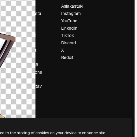
Hinnoittelu
Asiakastuki
Tietoja meistä
Instagram
Reviews
YouTube
Urat
LinkedIn
tö
Hakutrendit
TikTok
Blogi
Discord
Tapahtumat
X
s
Slidesgo
Reddit
Myy sisältöä
Lehdistöhuone
Etsitkö
magnific.ai:ta?
ree to the storing of cookies on your device to enhance site