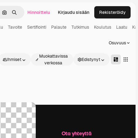
Hinnoittelu
Kirjaudu sisään
Rekisteröidy
keä
Hae kuvan perusteella
Haku
lu
Tavoite
Sertifiointi
Palaute
Tutkimus
Koulutus
Laatu
Ka
Osuvuus
Muokattavissa
Ihmiset
Edistynyt
verkossa
Yritys
Ota yhteyttä