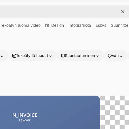
Sel
Tekoälyn luoma video
Design
Infografiikka
Esitys
Suunnitte
Tekoälyllä luodut
Suuntautuminen
Väri
Tuotteet
Aloita