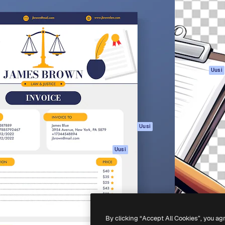
rhaiden töidesi
Spaces
Academy
Yli miljoona tilaajaa
Tekoälyavustaja
Dokumentaatio
mmattilaisten, yritysten,
Tekoälyllä toimiva
Tuki
studioiden joukossa.
kuvageneraattori
Käyttöehdot
Tekoälyllä toimiva
Tietosuojakäytän
videogeneraattori
Alkuperäiset
Uusi
Tekoälyllä toimiva
Evästepolitiikka
äänigeneraattori
Luottamuskesku
Kuvapankkisisältö
Kumppanit
MCP
Yrityksille
Claudelle ja
Uusi
ChatGPT:lle
Agentit
Uusi
API
Mobiilisovellus
Kaikki Magnific-
työkalut
By clicking “Accept All Cookies”, you ag