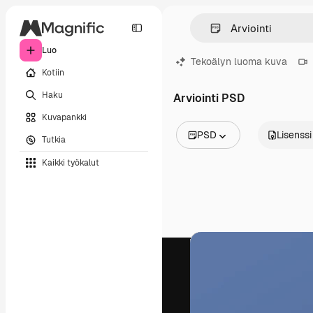
Luo
Tekoälyn luoma kuva
Kotiin
Haku
Arviointi PSD
Kuvapankki
PSD
Lisenssi
Tutkia
Kaikki kuvat
Kaikki työkalut
Vektorit
Kuvituksia
Valokuvat
PSD
Mallipohja
Mallikuvat
Videot
Videomateriaali
Liikegrafiikka
Videopohjat
Kuvakkeet
3D mallit
Fontit