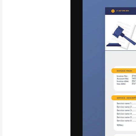
Luova alusta pa
toteuttamiseen. 
luovien alojen a
toimistojen ja 
Suomi